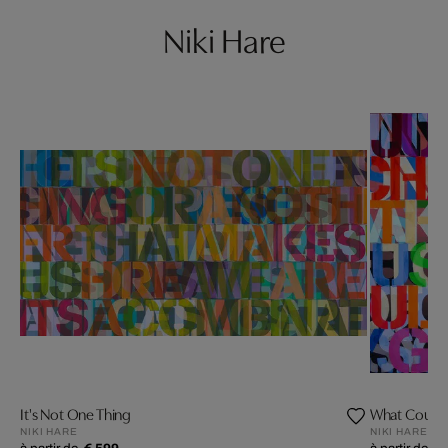
Niki Hare
It's Not One Thing
What Could 
NIKI HARE
NIKI HARE