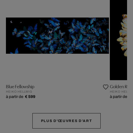
Blue Fellowship
Golden Rha
HEIKO HELLWIG
HEIKO HELLW
à partir de
€ 599
à partir de
€ 
PLUS D'ŒUVRES D'ART