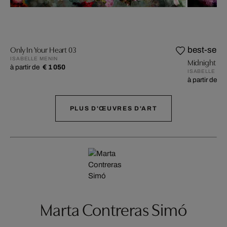
Only In Your Heart 03
best-selle
ISABELLE MENIN
Midnight 01
à partir de
€ 1 050
ISABELLE ME
à partir de
€ 
PLUS D'ŒUVRES D'ART
Marta Contreras Simó