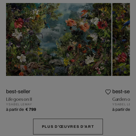
best-seller
best-selle
Life goes on II
Garden of Li
YSABEL LEMAY
YSABEL LEM
à partir de
€ 799
à partir de
€ 
PLUS D'ŒUVRES D'ART