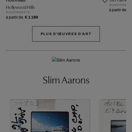
GUACHINART
Hollywood Hills
à partir de
€ 
GUACHINARTE
à partir de
€ 1 199
PLUS D'ŒUVRES D'ART
Slim Aarons