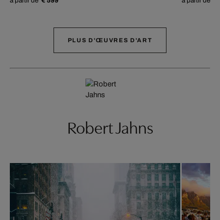
à partir de
€ 599
à partir de
€ 
PLUS D'ŒUVRES D'ART
Robert Jahns