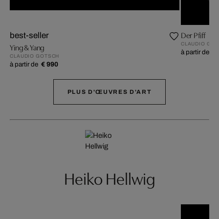
Der Pfiff
best-seller
CLAUDIO GO
Ying & Yang
à partir de
€ 
CLAUDIO GOTSCH
à partir de
€ 990
PLUS D'ŒUVRES D'ART
Heiko Hellwig