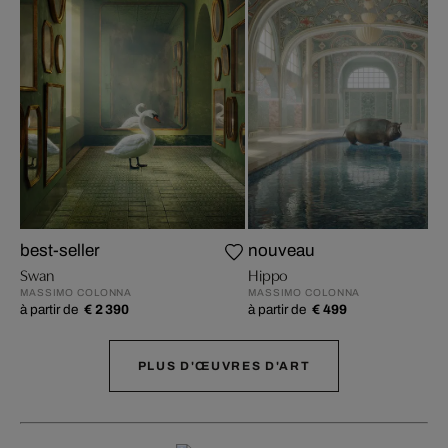
best-seller
nouveau
Swan
Hippo
MASSIMO COLONNA
MASSIMO COLONNA
à partir de
€ 2 390
à partir de
€ 499
PLUS D'ŒUVRES D'ART