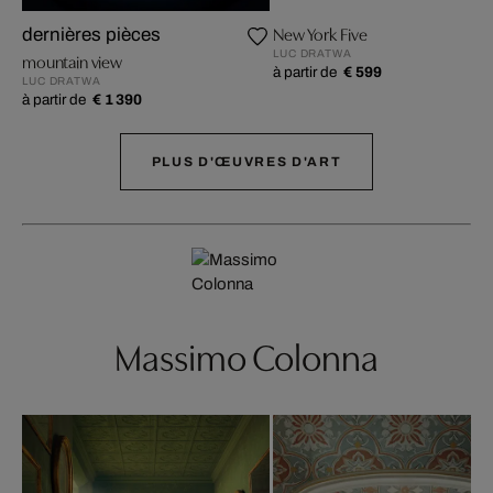
New York Five
dernières pièces
LUC DRATWA
mountain view
à partir de
€ 599
LUC DRATWA
à partir de
€ 1 390
PLUS D'ŒUVRES D'ART
Massimo Colonna