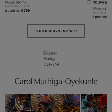
Ocean Storm
nouveau
MATTHEW CUSICK
Wave on Wa
à partir de
€ 799
MATTHEW CU
à partir de
€ 
PLUS D'ŒUVRES D'ART
Carol Muthiga-Oyekunle