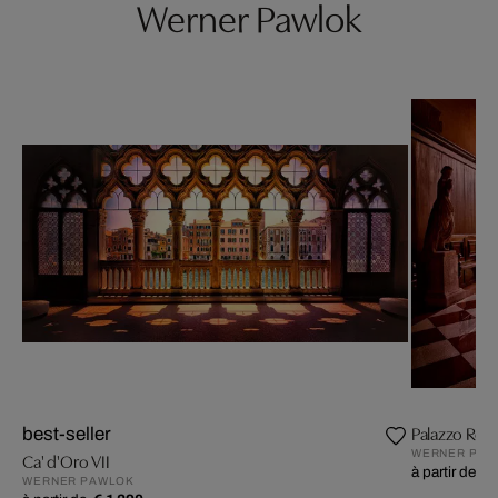
Werner Pawlok
Palazzo Rocc
best-seller
WERNER PAW
Ca' d'Oro VII
à partir de
€ 
WERNER PAWLOK