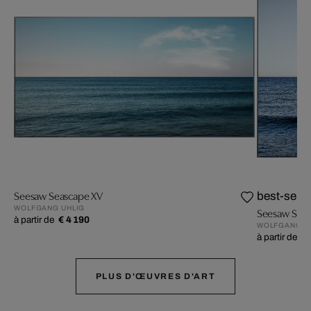
Seesaw Seascape XV
best-selle
WOLFGANG UHLIG
Seesaw Seas
à partir de
€ 4 190
WOLFGANG U
à partir de
€ 
PLUS D'ŒUVRES D'ART