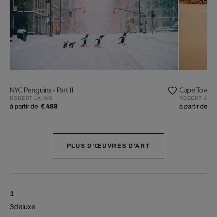
NYC Penguins - Part II
Cape Town 
ROBERT JAHNS
ROBERT JAH
à partir de
€ 489
à partir de
€ 
PLUS D'ŒUVRES D'ART
1
3deluxe