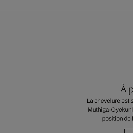
À 
La chevelure est 
Muthiga-Oyekunle
position de 