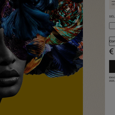
DÉ
SÉL
Con
€
ENVO
2025