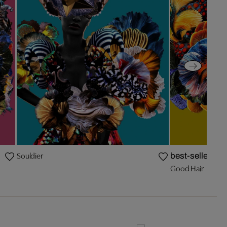
Souldier
best-seller
Good Hair