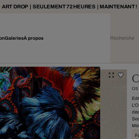
ART DROP | SEULEMENT 72 HEURES | MAINTENANT !
ion
Galeries
À propos
C
OS
Édi
L'O
dées
Ses
Mèr
F