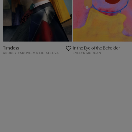
Timeless
In the Eye of the Beholder
ANDREY YAKOVLEV & LILI ALEEVA
EVELYN MORGAN