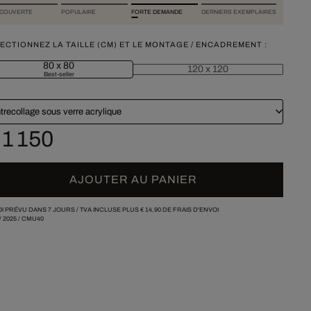
COUVERTE
POPULAIRE
FORTE DEMANDE
DERNIERS EXEMPLAIRES
ECTIONNEZ LA TAILLE (CM) ET LE MONTAGE / ENCADREMENT :
80 x 80
120 x 120
Best-seller
trecollage sous verre acrylique
 1 150
AJOUTER AU PANIER
I PRÉVU DANS 7 JOURS /
TVA INCLUSE PLUS
€ 14,90
DE FRAIS D'ENVOI
/
2025
/
CMU40