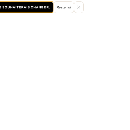
JE SOUHAITERAIS CHANGER.
Rester ici
60 JOURS DE DROIT DE RETOUR