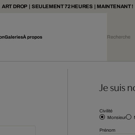
ART DROP | SEULEMENT 72 HEURES | MAINTENANT !
ion
Galeries
À propos
Je suis 
Civilité
Monsieur
Prénom