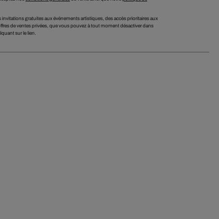
 invitations gratuites aux événements artistiques, des accès prioritaires aux
ffres de ventes privées, que vous pouvez à tout moment désactiver dans
iquant sur le lien.