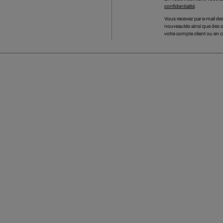
confidentialité
.
Vous recevez par e-mail des
nouveautés ainsi que des o
votre compte client ou en cl