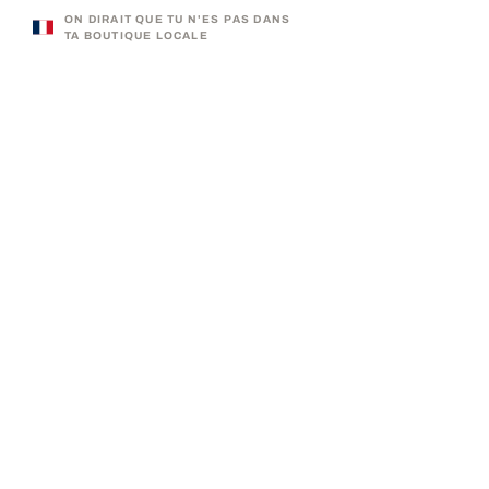
ON DIRAIT QUE TU N'ES PAS DANS
TA BOUTIQUE LOCALE
330 000 CLIENTS SATISFAITS