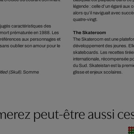
légende : celle d’un égaré aux o
alors qu’il naviguait avec suc
quatre-vingt.
é jugés caractéristiques des
a mort prématurée en 1988. Les
The Skateroom
es références aux personnages et
The Skateroom est une plateform
, sans oublier son amour pour le
développement des jeunes. Elle 
skateboards. Les recettes tiré
internationale, récompensée p
du Sud. Skateistan est la premi
tled (Skull)
. Somme
glisse et enjeux scolaires.
erez peut-être aussi ces