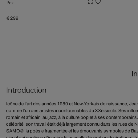
Pez
€ 299
In
Introduction
Icône de l’art des années 1980 et New-Yorkais de naissance, Jea
comme l’un des artistes incontournables du XXe siècle. Ses influen
romain et africain, au jazz, à la culture pop et à ses contemporains
célébrité, son travail était déjà largement connu dans les rues de 
SAMO©, la poésie fragmentée et les émouvants symboles de Basqu
visuel qui continue d’inspirer la nouvelle génération de graffeurs, 