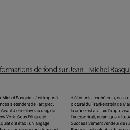
formations de fond sur Jean - Michel Basqu
n-Michel Basquiat s’est imposé
d’éléments incohérents, celle-c
ces s’étendent de l’art grec,
pictural du Frankenstein de Ma
. Avant d’être élevé au rang de
le crâne est à la fois l’improvis
New York. Sous l’étiquette
l’autoportrait, autant que « l’
iat ont établi un langage
Successivement vendeur de rue, 
à la croisée du courant dominant
Basquiat est palpable dans ce pr