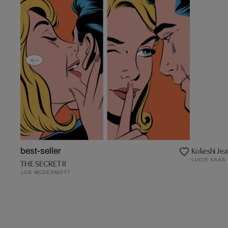
Kokeshi Jea
best-seller
LUCIE KAAS
THE SECRET II
JOE MCDERMOTT