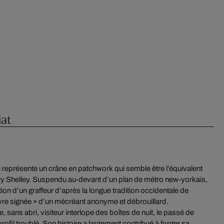
iat
i représente un crâne en patchwork qui semble être l’équivalent
ry Shelley. Suspendu au-devant d’un plan de métro new-yorkais,
ation d’un graffeur d’après la longue tradition occidentale de
œuvre signée » d’un mécréant anonyme et débrouillard.
sans abri, visiteur interlope des boîtes de nuit, le passé de
ofil troublé. Son histoire a largement contribué à forger sa