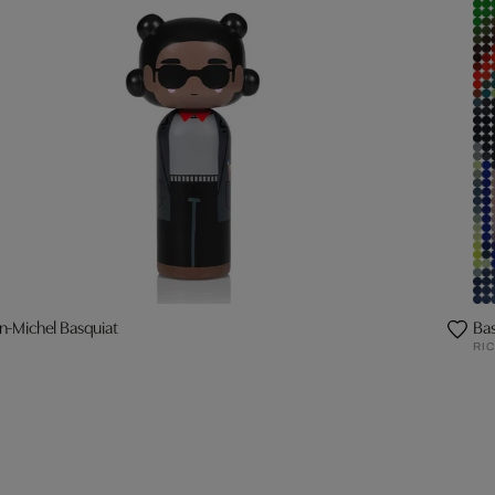
n-Michel Basquiat
Bas
RI