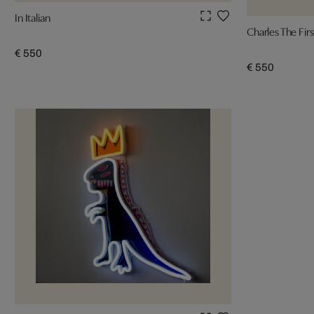
In Italian
Charles The Firs
€ 550
€ 550