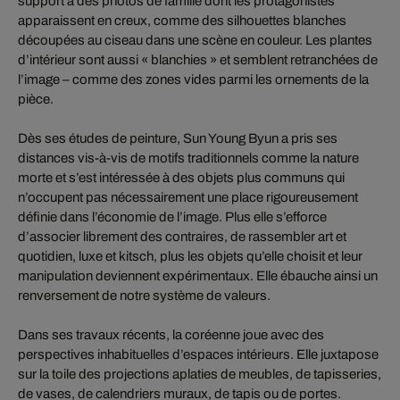
support à des photos de famille dont les protagonistes
apparaissent en creux, comme des silhouettes blanches
découpées au ciseau dans une scène en couleur. Les plantes
d’intérieur sont aussi « blanchies » et semblent retranchées de
l’image – comme des zones vides parmi les ornements de la
pièce.
Dès ses études de peinture, Sun Young Byun a pris ses
distances vis-à-vis de motifs traditionnels comme la nature
morte et s’est intéressée à des objets plus communs qui
n’occupent pas nécessairement une place rigoureusement
définie dans l’économie de l’image. Plus elle s’efforce
d’associer librement des contraires, de rassembler art et
quotidien, luxe et kitsch, plus les objets qu’elle choisit et leur
manipulation deviennent expérimentaux. Elle ébauche ainsi un
renversement de notre système de valeurs.
Dans ses travaux récents, la coréenne joue avec des
perspectives inhabituelles d’espaces intérieurs. Elle juxtapose
sur la toile des projections aplaties de meubles, de tapisseries,
de vases, de calendriers muraux, de tapis ou de portes.