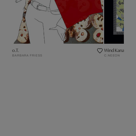
o.T.
Wind Kanal
BARBARA FRIESS
C.NEEON