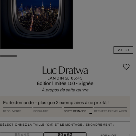
VUE 3D
Luc Dratwa
LANDING, 05:43
Édition limitée 150
•
Signée
À propos de cette œuvre
Forte demande – plus que 2 exemplaires à ce prix-là !
DÉCOUVERTE
POPULAIRE
FORTE DEMANDE
DERNIERS EXEMPLAIRES
SÉLECTIONNEZ LA TAILLE (CM) ET LE MONTAGE / ENCADREMENT :
55 x 43
80 x 62