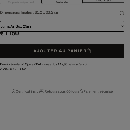
120 x 93
En galerie uniquement
Best-seller
Dimensions finales :
81.2 x 63.2 cm
Luma ArtBox 25mm
€ 1 150
AJOUTER AU PANIER
Envoi prévu dans 12 jours /
TVA incluse plus
€ 14,90
de frais d'envoi
2020
/
2020
/
LDR35
Certificat inclus
Retours sous 60 jours
Paiement sécurisé