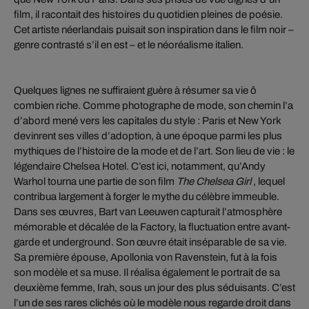
film, il racontait des histoires du quotidien pleines de poésie.
Cet artiste néerlandais puisait son inspiration dans le film noir –
genre contrasté s’il en est – et le néoréalisme italien.
Quelques lignes ne suffiraient guère à résumer sa vie ô
combien riche. Comme photographe de mode, son chemin l’a
d’abord mené vers les capitales du style : Paris et New York
devinrent ses villes d’adoption, à une époque parmi les plus
mythiques de l’histoire de la mode et de l’art. Son lieu de vie : le
légendaire Chelsea Hotel. C’est ici, notamment, qu’Andy
Warhol tourna une partie de son film
The Chelsea Girl
, lequel
contribua largement à forger le mythe du célèbre immeuble.
Dans ses œuvres, Bart van Leeuwen capturait l’atmosphère
mémorable et décalée de la Factory, la fluctuation entre avant-
garde et underground. Son œuvre était inséparable de sa vie.
Sa première épouse, Apollonia von Ravenstein, fut à la fois
son modèle et sa muse. Il réalisa également le portrait de sa
deuxième femme, Irah, sous un jour des plus séduisants. C’est
l’un de ses rares clichés où le modèle nous regarde droit dans