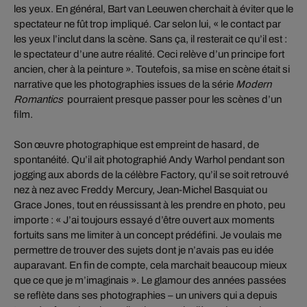
les yeux. En général, Bart van Leeuwen cherchait à éviter que le
spectateur ne fût trop impliqué. Car selon lui, « le contact par
les yeux l’inclut dans la scène. Sans ça, il resterait ce qu’il est :
le spectateur d’une autre réalité. Ceci relève d’un principe fort
ancien, cher à la peinture ». Toutefois, sa mise en scène était si
narrative que les photographies issues de la série
Modern
Romantics
pourraient presque passer pour les scènes d’un
film.
Son œuvre photographique est empreint de hasard, de
spontanéité. Qu’il ait photographié Andy Warhol pendant son
jogging aux abords de la célèbre Factory, qu’il se soit retrouvé
nez à nez avec Freddy Mercury, Jean-Michel Basquiat ou
Grace Jones, tout en réussissant à les prendre en photo, peu
importe : « J’ai toujours essayé d’être ouvert aux moments
fortuits sans me limiter à un concept prédéfini. Je voulais me
permettre de trouver des sujets dont je n’avais pas eu idée
auparavant. En fin de compte, cela marchait beaucoup mieux
que ce que je m’imaginais ». Le glamour des années passées
se reflète dans ses photographies – un univers qui a depuis