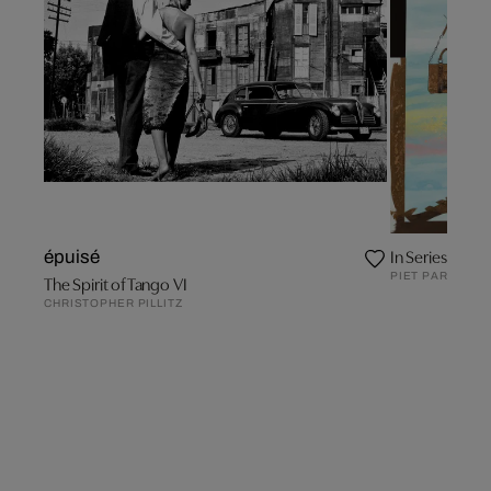
In Series croco
épuisé
PIET PARIS
The Spirit of Tango VI
CHRISTOPHER PILLITZ