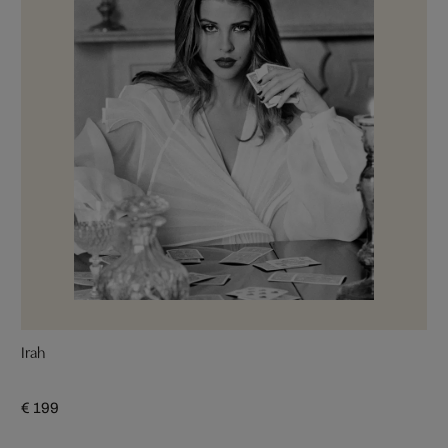
Irah
€ 199