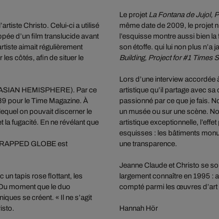
Le projet
La Fontana de Jujol, 
’artiste Christo. Celui-ci a utilisé
même date de 2009, le projet n’
ppée d’un film translucide avant
l’esquisse montre aussi bien la
artiste aimait régulièrement
son étoffe. qui lui non plus n’a 
 les côtés, afin de situer le
Building, Project for #1 Times 
Lors d’une interview accordée
URASIAN HEMISPHERE). Par ce
artistique qu’il partage avec sa 
 1989 pour le Time Magazine. À
passionné par ce que je fais. N
lequel on pouvait discerner le
un musée ou sur une scène. Nos 
 la fugacité. En ne révélant que
artistique exceptionnelle, l’eff
esquisses : les bâtiments monu
ion WRAPPED GLOBE est
une transparence.
Jeanne Claude et Christo se son
un tapis rose flottant, les
largement connaître en 1995 : at
. Du moment que le duo
compté parmi les œuvres d’art 
ues se créent. « Il ne s’agit
isto.
Hannah Hör