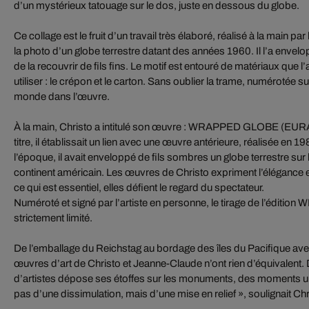
d’un mystérieux tatouage sur le dos, juste en dessous du globe.
Ce collage est le fruit d’un travail très élaboré, réalisé à la main par l
la photo d’un globe terrestre datant des années 1960. Il l’a envelo
de la recouvrir de fils fins. Le motif est entouré de matériaux que l’
utiliser : le crépon et le carton. Sans oublier la trame, numérotée sur
monde dans l’œuvre.
À la main, Christo a intitulé son œuvre : WRAPPED GLOBE (E
titre, il établissait un lien avec une œuvre antérieure, réalisée en
l’époque, il avait enveloppé de fils sombres un globe terrestre sur 
continent américain. Les œuvres de Christo expriment l’élégance et
ce qui est essentiel, elles défient le regard du spectateur.
Numéroté et signé par l’artiste en personne, le tirage de l’édit
strictement limité.
De l’emballage du Reichstag au bordage des îles du Pacifique avec 
œuvres d’art de Christo et Jeanne-Claude n’ont rien d’équivalent
d’artistes dépose ses étoffes sur les monuments, des moments uniq
pas d’une dissimulation, mais d’une mise en relief », soulignait Chr