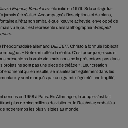
Plaza d'España, Barcelona
a été initié en 1979. Si le collage lui-
a jamais été réalisé. Accompagné d’inscriptions et de plans,
 fontaine à l’état non emballé que l’œuvre achevée, enveloppé de
jamais vu le jour, est représenté dans la lithographie
Wrapped
Square
.
 à l’hebdomadaire allemand
DIE ZEIT
, Christo a formulé l’objectif
compagne : « Notre art reflète la réalité. C’est pourquoi je suis si
ous présentons la vraie vie, mais nous ne la présentons pas dans
projets ne sont pas une pièce de théâtre ». Leur création
et phénoménal qui en résulte, se manifestent également dans les
mentaux y sont marqués par une grande légèreté, une fragilité,
t connus en 1958 à Paris. En Allemagne, le couple s’est fait
tirant plus de cinq millions de visiteurs, le Reichstag emballé a
de notre temps les plus visitées au monde.