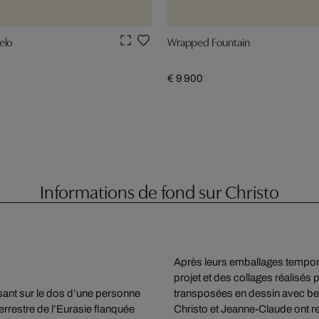
elo
Wrapped Fountain
€ 9 900
Informations de fond sur Christo
Après leurs emballages tempora
projet et des collages réalisés 
ant sur le dos d’une personne
transposées en dessin avec bea
errestre de l’Eurasie flanquée
Christo et Jeanne-Claude ont r