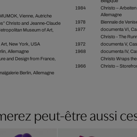
Belgique
1984
Christo – Arbeiten
Allemagne
, MUMOK, Vienne, Autriche
1978
Biennale de Venise,
es” Christo and Jeanne-Claude
1977
documenta VI, Ca
Metropolitan Museum of Art,
Christo - The Run
 Art, New York, USA
1972
documenta V, Cas
lin, Allemagne
1968
documenta IV, Ca
ture and Design from France,
Christo Wraps th
1966
Christo – Storefro
algalerie Berlin, Allemagne
erez peut-être aussi ces