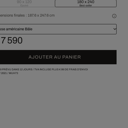
90 x 120
180 x 240
Épuisé
Best-seller
ensions finales :
187.6 x 247.6 cm
sse américaine Bâle
 7 590
AJOUTER AU PANIER
I PRÉVU DANS 12 JOURS /
TVA INCLUSE PLUS
€ 99
DE FRAIS D'ENVOI
/
2021
/
WUH73