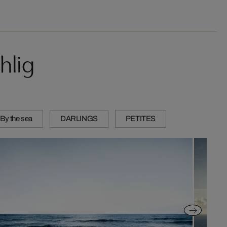
hlig
 By the sea
DARLINGS
PETITES