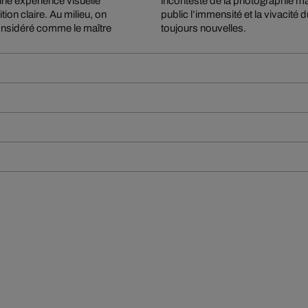
ne expérience visuelle
uit, il communique à son
ion claire. Au milieu, on
er par des représentations
considéré comme le maître
toujours nouvelles.