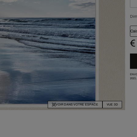
Dim
Cai
€
ENVO
2021
VOIR DANS VOTRE ESPACE
VUE 3D