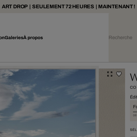
ART DROP | SEULEMENT 72 HEURES | MAINTENANT !
ion
Galeries
À propos
W
CO
Édi
F
DÉ
SÉL