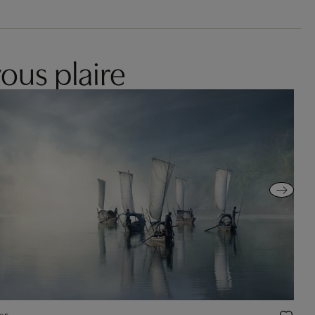
ous plaire
er