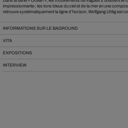
Dans la série « Ocean », les mouvements de vagues s’unissent en u
incontesté de la photographie marine : grâce à son langage visuel réd
impressionnante ; les tons bleus du ciel et de la mer en une composit
public l’immensité et la vivacité du large ; et de surprendre ce derni
retrouve systématiquement la ligne d’horizon. Wolfgang Uhlig est 
INFORMATIONS SUR LE BAGROUND
VITA
EXPOSITIONS
INTERVIEW