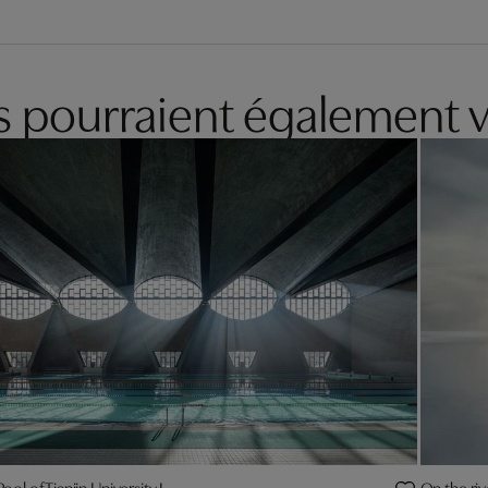
es pourraient également v
l of Tianjin University I
On the riv