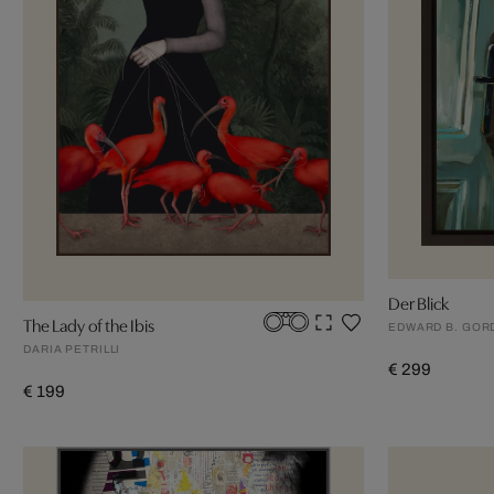
Der Blick
The Lady of the Ibis
EDWARD B. GOR
DARIA PETRILLI
€ 299
€ 199