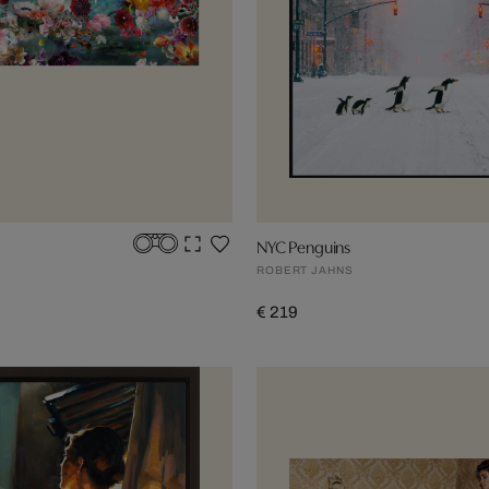
NYC Penguins
ROBERT JAHNS
€ 219