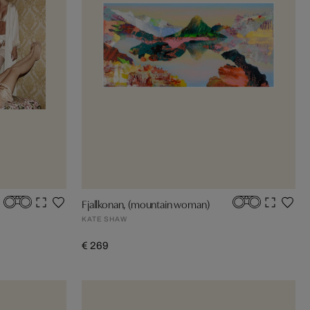
Fjallkonan, (mountain woman)
KATE SHAW
€ 269