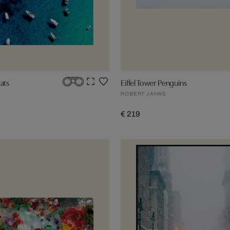
ats
Eiffel Tower Penguins
ROBERT JAHNS
€ 219