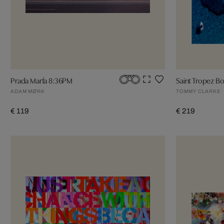
Prada Marfa 8:36PM
Saint Tropez Bo
ADAM MØRK
TOMMY CLARKE
€ 119
€ 219