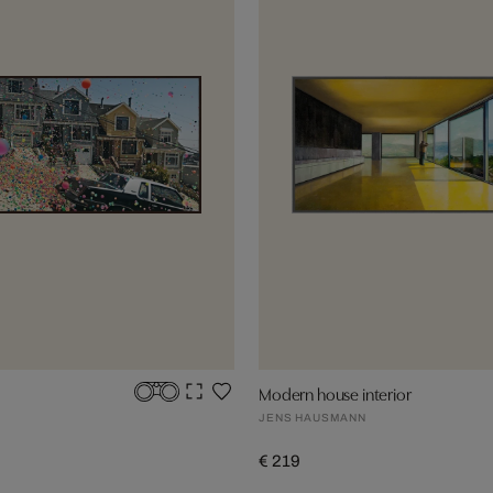
Modern house interior
JENS HAUSMANN
€ 219