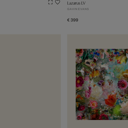
Lazarus LV
GAVIN EVANS
€ 399