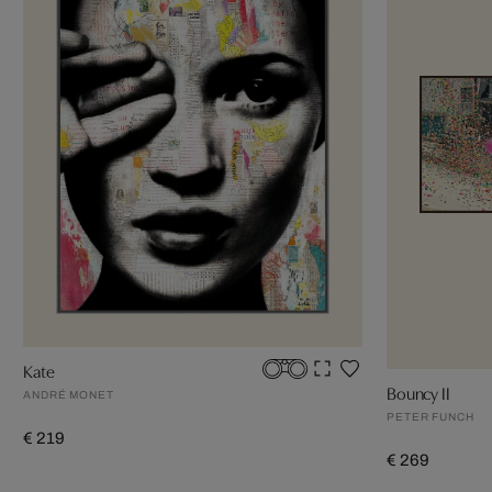
Kate
Bouncy II
ANDRÉ MONET
PETER FUNCH
€ 219
€ 269