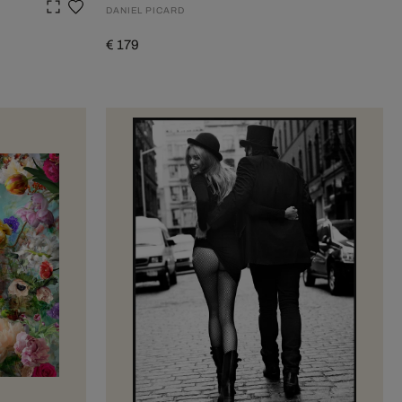
DANIEL PICARD
€ 179