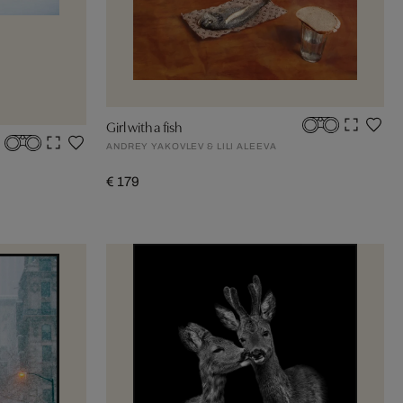
Girl with a fish
ANDREY YAKOVLEV & LILI ALEEVA
€ 179