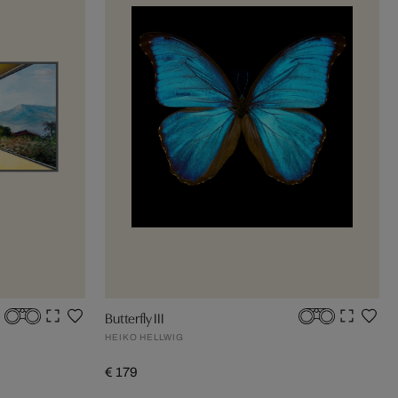
Butterfly III
HEIKO HELLWIG
€ 179