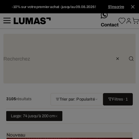
-10% sur votre premier achat - jusqu'au 09.08.2026 !
S'inscrire
whatsApp
Contact
3105
résultats
Trier par: Popularité
Filtres
· 1
Large: 74 jusqu'à 200 cm
Nouveau