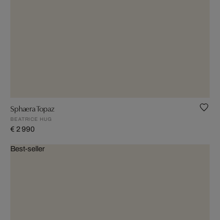
Sphaera Topaz
BEATRICE HUG
€ 2 990
Best-seller