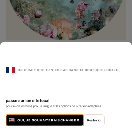
Tondo 3
ISABELLE MENIN
à partir de € 599
4 tailles disponibles
ON DIRAIT QUE TU N'ES PAS DANS TA BOUTIQUE LOCALE
passe sur ton site local
pour avoir les bons prix, la langue et les options de livraison adaptées
OUI, JE SOUHAITERAIS CHANGER.
Rester ici