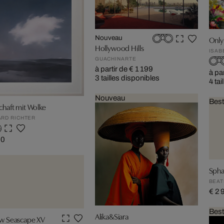
Nouveau
Only
Hollywood Hills
ISAB
GUACHINARTE
à partir de € 1 199
à pa
3 tailles disponibles
4 tai
Nouveau
Best
chaft mit Wolke
RD RICHTER
90
Spha
BEAT
€ 2 
Best
Alika&Siara
w Seascape XV