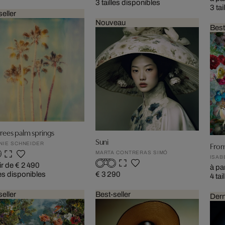
3 tailles disponibles
3 ta
seller
Nouveau
Best
trees palm springs
Suni
From
NIE SCHNEIDER
MARTA CONTRERAS SIMÓ
ISAB
ir de € 2 490
à pa
les disponibles
€ 3 290
4 tai
seller
Best-seller
Dern