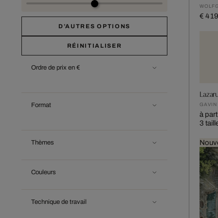
WOLFG
€ 4 1
D’AUTRES OPTIONS
RÉINITIALISER
Ordre de prix en €
Lazaru
GAVIN
Format
à part
3 tail
Nouv
Thèmes
Couleurs
Technique de travail