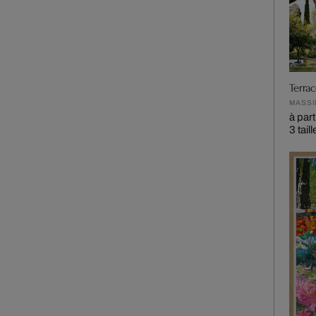
Terrac
MASSI
à part
3 tail