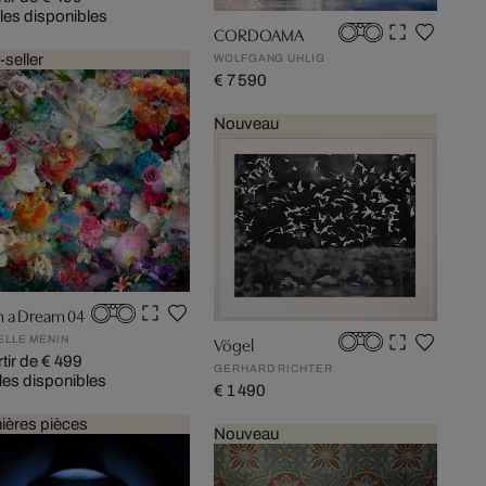
illes disponibles
CORDOAMA
-seller
WOLFGANG UHLIG
€ 7 590
Nouveau
 a Dream 04
Vögel
ELLE MENIN
rtir de € 499
GERHARD RICHTER
lles disponibles
€ 1 490
ières pièces
Nouveau