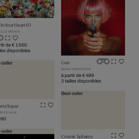
 In Your Heart 03
ELLE MENIN
rtir de € 1 050
lles disponibles
Gun
-seller
MANU GRINSPAN
à partir de € 499
3 tailles disponibles
Best-seller
era Topaz
RICE HUG
990
-seller
Cosmic Sphaera