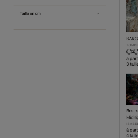
Taille en cm
BARO
TOMIS
à part
3 tail
Best-s
Midni
ISABE
à part
4 tail