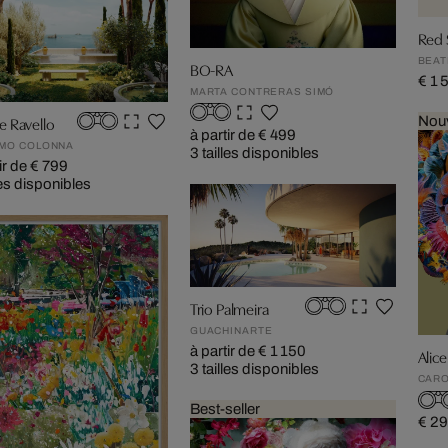
Red 
BEAT
BO-RA
€ 1 
MARTA CONTRERAS SIMÓ
e Ravello
Nou
à partir de € 499
MO COLONNA
3 tailles disponibles
ir de € 799
les disponibles
Trio Palmeira
GUACHINARTE
à partir de € 1 150
Alice
3 tailles disponibles
CARO
Best-seller
€ 2