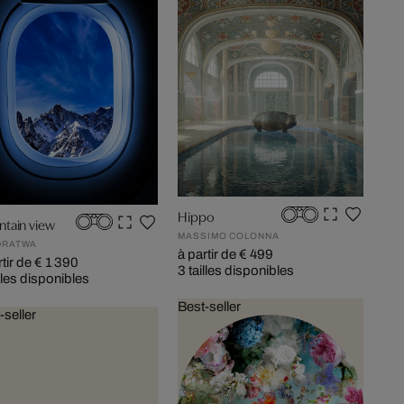
Hippo
tain view
MASSIMO COLONNA
DRATWA
à partir de € 499
rtir de € 1 390
3 tailles disponibles
illes disponibles
Best-seller
-seller