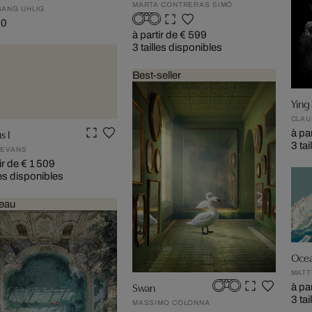
MARTA CONTRERAS SIMÓ
ANG UHLIG
90
à partir de € 599
3 tailles disponibles
Best-seller
Ying
CLAU
s I
à pa
3 ta
 EVANS
ir de € 1 509
les disponibles
eau
Ocea
MATT
Swan
à pa
3 ta
MASSIMO COLONNA