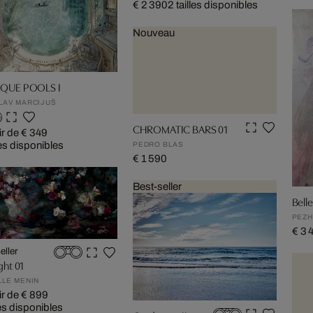
€ 2 390
2 tailles disponibles
Nouveau
QUE POOLS I
LAV MARCIJUŠ
CHROMATIC BARS 01
ir de € 349
les disponibles
PEDRO BLAS
€ 1 590
Best-seller
Belle
PEZ
€ 3 
eller
ght 01
LLE MENIN
ir de € 899
les disponibles