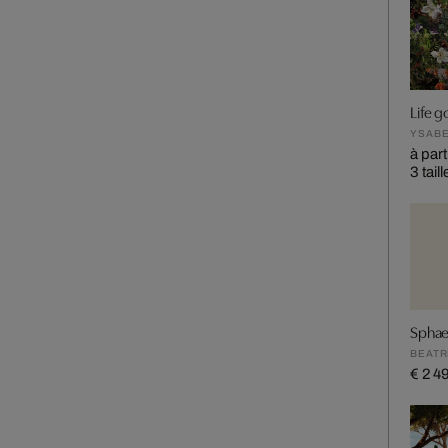
Life g
YSABE
à part
3 tail
Sphae
BEATR
€ 2 4