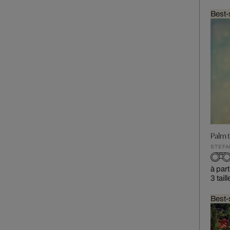
Best-
Palm 
STEFA
à part
3 tail
Best-