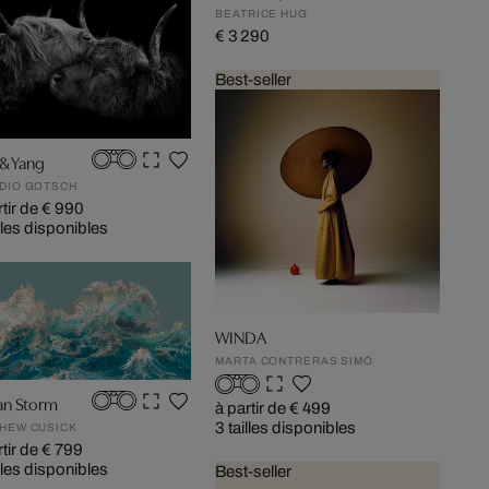
BEATRICE HUG
€ 3 290
Best-seller
 & Yang
DIO GOTSCH
rtir de € 990
illes disponibles
WINDA
MARTA CONTRERAS SIMÓ
n Storm
à partir de € 499
3 tailles disponibles
HEW CUSICK
rtir de € 799
illes disponibles
Best-seller