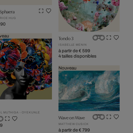
Sphaera
RICE HUG
590
veau
Tondo 3
ISABELLE MENIN
à partir de € 599
4 tailles disponibles
Nouveau
L MUTHIGA - OYEKUNLE
Wave on Wave
MATTHEW CUSICK
99
à partir de € 799