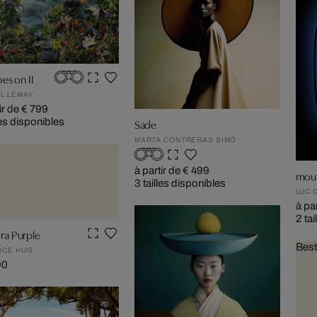
oes on II
L LEMAY
ir de € 799
les disponibles
Sade
MARTA CONTRERAS SIMÓ
à partir de € 499
moun
3 tailles disponibles
LUC 
à pa
2 ta
ra Purple
Best
ICE HUG
90