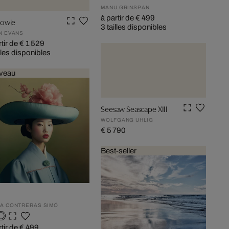
MANU GRINSPAN
à partir de € 499
owie
3 tailles disponibles
N EVANS
rtir de € 1 529
illes disponibles
veau
Seesaw Seascape XIII
WOLFGANG UHLIG
€ 5 790
Best-seller
A CONTRERAS SIMÓ
rtir de € 499