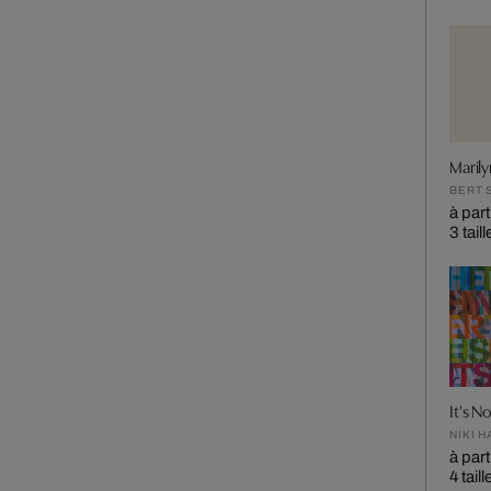
Marily
BERT 
à part
3 tail
It's N
NIKI 
à part
4 tail