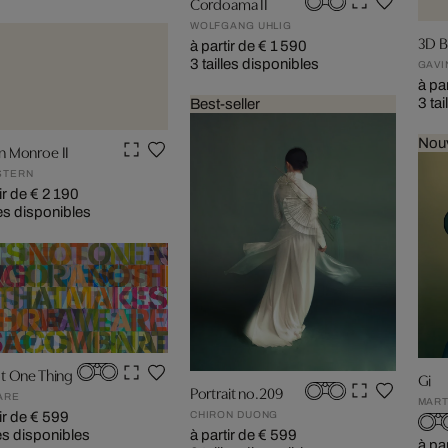
Cordoama II
WOLFGANG UHLIG
3D B
à partir de € 1 590
3 tailles disponibles
GAVI
à pa
3 ta
Best-seller
Nou
n Monroe II
STERN
ir de € 2 190
les disponibles
ot One Thing
Gi
Portrait no.209
HARE
MART
ir de € 599
CHIRON DUONG
les disponibles
à partir de € 599
à pa