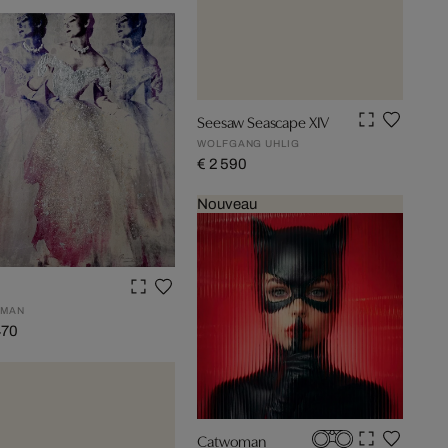
Seesaw Seascape XIV
WOLFGANG UHLIG
€ 2 590
Nouveau
HMAN
470
Catwoman