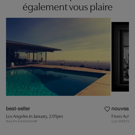
également vous plaire
best-seller
nouveau
Los Angeles in January, 2:01pm
From Acros
RALPH HASENOHR
LUC DRATWA