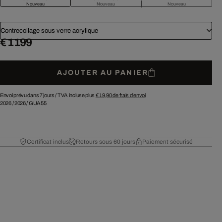
Nouveau
Nouveau
Nouveau
Contrecollage sous verre acrylique
€ 1 199
AJOUTER AU PANIER
Envoi prévu dans 7 jours /
TVA incluse plus
€ 19,90
de frais d'envoi
2026
/
2026
/
GUA55
Certificat inclus
Retours sous 60 jours
Paiement sécurisé