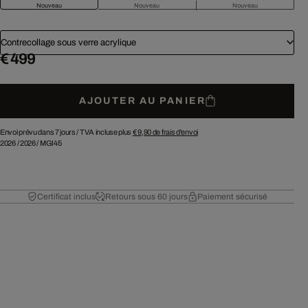
Nouveau
Nouveau
Nouveau
Contrecollage sous verre acrylique
€ 499
AJOUTER AU PANIER
Envoi prévu dans 7 jours /
TVA incluse plus
€ 9,90
de frais d'envoi
2026
/
2026
/
MGI45
Certificat inclus
Retours sous 60 jours
Paiement sécurisé