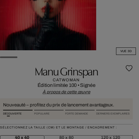
VUE 3D
Manu Grinspan
CATWOMAN
Édition limitée 100
•
Signée
À propos de cette œuvre
Nouveauté – profitez du prix de lancement avantageux.
DÉCOUVERTE
POPULAIRE
FORTE DEMANDE
DERNIERS EXEMPLAIRES
SÉLECTIONNEZ LA TAILLE (CM) ET LE MONTAGE / ENCADREMENT :
40 x 40
80 x 80
120 x 120