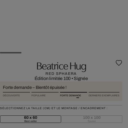
Beatrice Hug
RED SPHAERA
Édition limitée 100
•
Signée
Forte demande – Bientôt épuisée !
DÉCOUVERTE
POPULAIRE
FORTE DEMANDE
DERNIERS EXEMPLAIRES
SÉLECTIONNEZ LA TAILLE (CM) ET LE MONTAGE / ENCADREMENT :
60 x 60
100 x 100
Best-seller
Épuisé