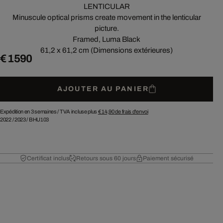
LENTICULAR
Minuscule optical prisms create movement in the lenticular
picture.
Framed, Luma Black
61,2 x 61,2 cm (Dimensions extérieures)
€ 1 590
AJOUTER AU PANIER
Expédition en 3 semaines /
TVA incluse plus
€ 14,90
de frais d'envoi
2022
/
2023
/
BHU103
Certificat inclus
Retours sous 60 jours
Paiement sécurisé