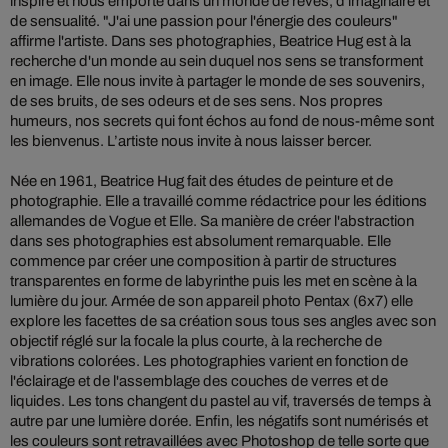
inspire et nous emporte dans un monde de rêves, d'imaginaire et
de sensualité. "J'ai une passion pour l'énergie des couleurs"
affirme l'artiste. Dans ses photographies, Beatrice Hug est à la
recherche d'un monde au sein duquel nos sens se transforment
en image. Elle nous invite à partager le monde de ses souvenirs,
de ses bruits, de ses odeurs et de ses sens. Nos propres
humeurs, nos secrets qui font échos au fond de nous-même sont
les bienvenus. L’artiste nous invite à nous laisser bercer.
Née en 1961, Beatrice Hug fait des études de peinture et de
photographie. Elle a travaillé comme rédactrice pour les éditions
allemandes de Vogue et Elle. Sa manière de créer l'abstraction
dans ses photographies est absolument remarquable. Elle
commence par créer une composition à partir de structures
transparentes en forme de labyrinthe puis les met en scène à la
lumière du jour. Armée de son appareil photo Pentax (6x7) elle
explore les facettes de sa création sous tous ses angles avec son
objectif réglé sur la focale la plus courte, à la recherche de
vibrations colorées. Les photographies varient en fonction de
l'éclairage et de l'assemblage des couches de verres et de
liquides. Les tons changent du pastel au vif, traversés de temps à
autre par une lumière dorée. Enfin, les négatifs sont numérisés et
les couleurs sont retravaillées avec Photoshop de telle sorte que