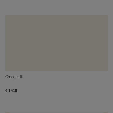
Changes III
€ 1 419