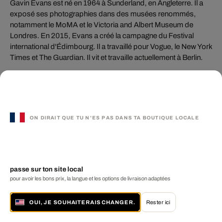
Gavin Evans est né en 1964 à Sunderland, en Angleterre. Il a
exposé ses photographies dans des musées renommés,
notamment le MoMA et le Victoria and Albert Museum de
Londres. En 2015, Evans a créé la campagne du Festival
international d'Édimbourg. Il a travaillé pour Vogue, le New York
Times et The Guardian. Il vit et travaille actuellement à Berlin.
Vous aimerez peut-être
ON DIRAIT QUE TU N'ES PAS DANS TA BOUTIQUE LOCALE
aussi ces artistes
passe sur ton site local
pour avoir les bons prix, la langue et les options de livraison adaptées
OUI, JE SOUHAITERAIS CHANGER.
Rester ici