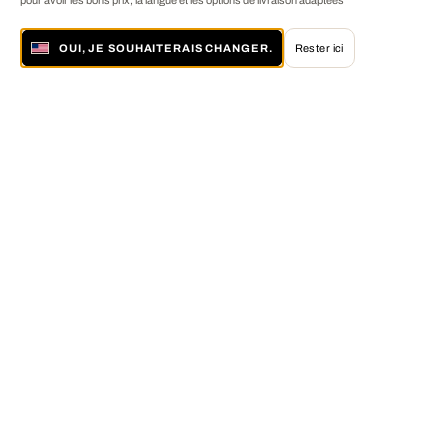
pour avoir les bons prix, la langue et les options de livraison adaptées
OUI, JE SOUHAITERAIS CHANGER.
Rester ici
À propos de LUMAS