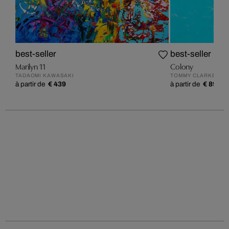
best-seller
best-seller
Marilyn 11
Colony
TADAOMI KAWASAKI
TOMMY CLARKE
à partir de
€ 439
à partir de
€ 899