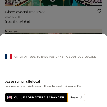
Where love and time reside
LILLY MUTH
à partir de € 649
Nouveau
ON DIRAIT QUE TU N'ES PAS DANS TA BOUTIQUE LOCALE
passe sur ton site local
pour avoir les bons prix, la langue et les options de livraison adaptées
OUI, JE SOUHAITERAIS CHANGER.
Rester ici