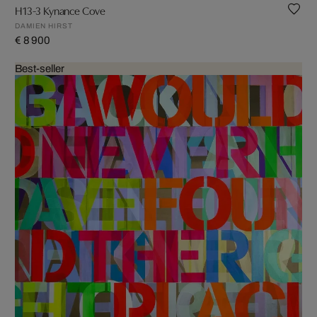
H13-3 Kynance Cove
DAMIEN HIRST
€ 8 900
Best-seller