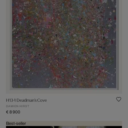
H13-1 Deadman’s Cove
DAMIEN HIRST
€ 8 900
Best-seller