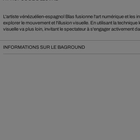
L'artiste vénézuélien-espagnol Blas fusionne l'art numérique et les i
d'art. Blas fusionne des éléments analogiques et numériques dans un je
explorer le mouvement et l'illusion visuelle. En utilisant la technique l
visuelle va plus loin, invitant le spectateur à s'engager activement
INFORMATIONS SUR LE BAGROUND