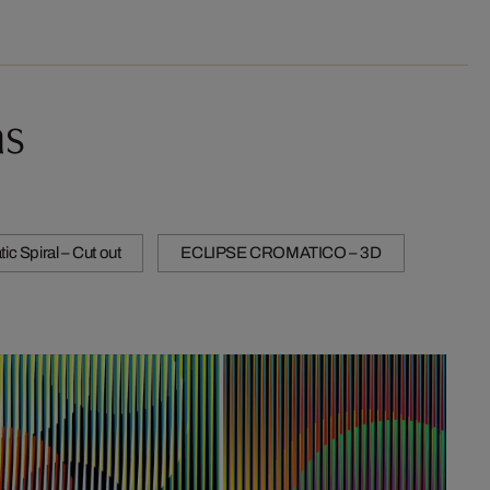
as
c Spiral – Cut out
ECLIPSE CROMATICO – 3D