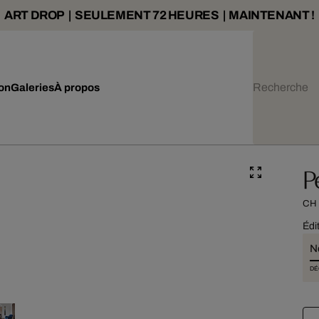
ART DROP | SEULEMENT 72 HEURES | MAINTENANT !
ion
Galeries
À propos
P
CH
Édi
N
DÉ