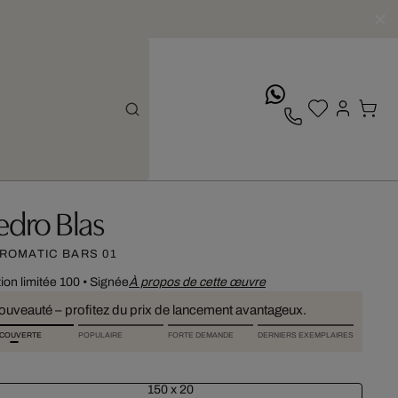
whatsApp
edro Blas
ROMATIC BARS 01
tion limitée 100
•
Signée
À propos de cette œuvre
ouveauté – profitez du prix de lancement avantageux.
COUVERTE
POPULAIRE
FORTE DEMANDE
DERNIERS EXEMPLAIRES
150 x 20