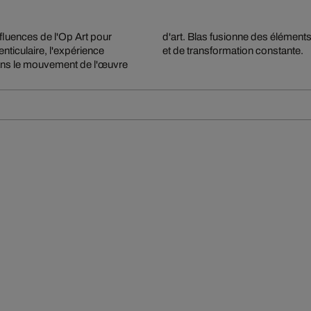
nfluences de l'Op Art pour
u d'illusion, d'innovation
enticulaire, l'expérience
et de transformation constante.
 dans le mouvement de l'œuvre