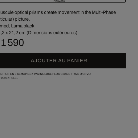
Nouveau
uscule optical prisms create movement in the Multi-Phase
ticular) picture.
med, Luma black
,2 x 21,2 cm (Dimensions extérieures)
 1 590
AJOUTER AU PANIER
DITION EN 3 SEMAINES /
TVA INCLUSE PLUS
€ 39
DE FRAIS D'ENVOI
/
2026
/
PBL31