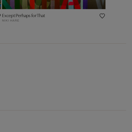
Except Perhaps for That
NIKI HARE