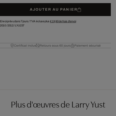
AJOUTER AU PANIER
Envoi prévu dans 7 jours /
TVA incluse plus
€ 19,90
de frais d'envoi
2010
/
2012
/
LYU237
Certificat inclus
Retours sous 60 jours
Paiement sécurisé
Plus d'œuvres de Larry Yust