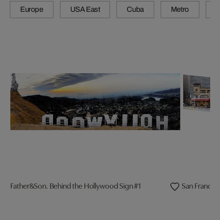
Europe
USA East
Cuba
Metro
A
Father&Son. Behind the Hollywood Sign #1
San Francisc