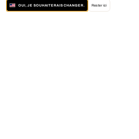
OUI, JE SOUHAITERAIS CHANGER.
Rester ici
À propos de LUMAS