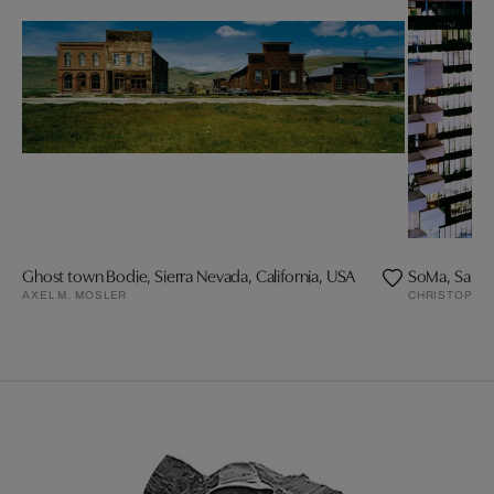
Ghost town Bodie, Sierra Nevada, California, USA
SoMa, San F
AXEL M. MOSLER
CHRISTOPHE