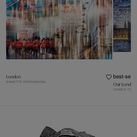
London
best-selle
ANNETTE HERDEMANN
Our London 
CHARIS TSEV