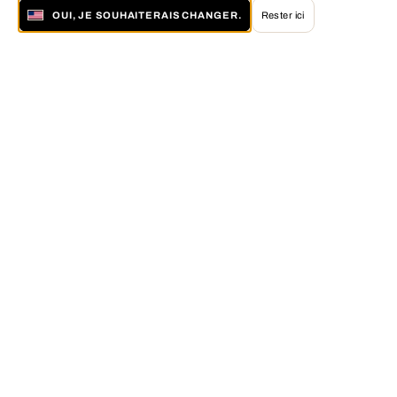
OUI, JE SOUHAITERAIS CHANGER.
Rester ici
À propos de LUMAS