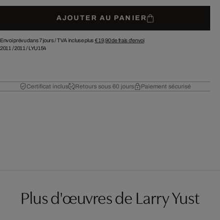
AJOUTER AU PANIER
Envoi prévu dans 7 jours /
TVA incluse plus
€ 19,90
de frais d'envoi
2011
/
2011
/
LYU154
Certificat inclus
Retours sous 60 jours
Paiement sécurisé
Plus d'œuvres de Larry Yust