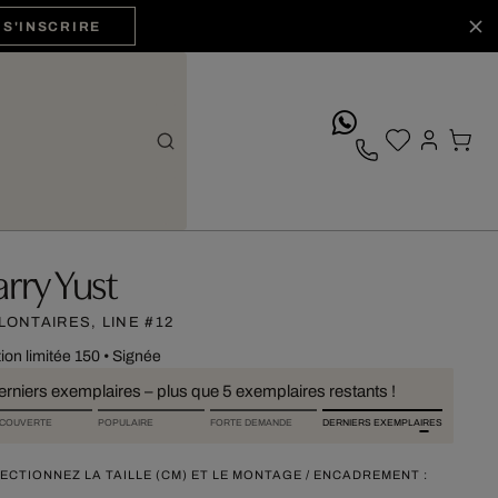
S'INSCRIRE
whatsApp
arry Yust
LONTAIRES, LINE #12
tion limitée 150
•
Signée
erniers exemplaires – plus que 5 exemplaires restants !
COUVERTE
POPULAIRE
FORTE DEMANDE
DERNIERS EXEMPLAIRES
ECTIONNEZ LA TAILLE (CM) ET LE MONTAGE / ENCADREMENT :