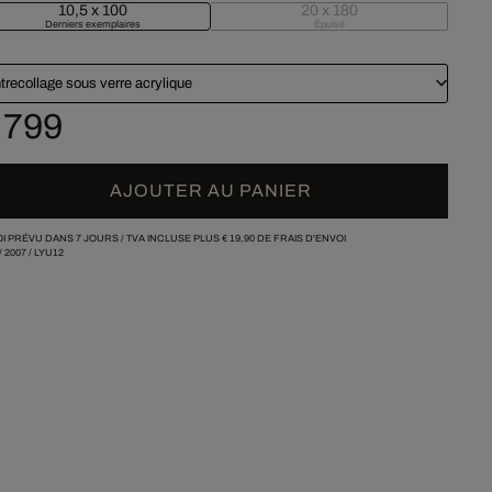
10,5 x 100
20 x 180
Derniers exemplaires
Épuisé
trecollage sous verre acrylique
 799
AJOUTER AU PANIER
I PRÉVU DANS 7 JOURS /
TVA INCLUSE PLUS
€ 19,90
DE FRAIS D'ENVOI
/
2007
/
LYU12