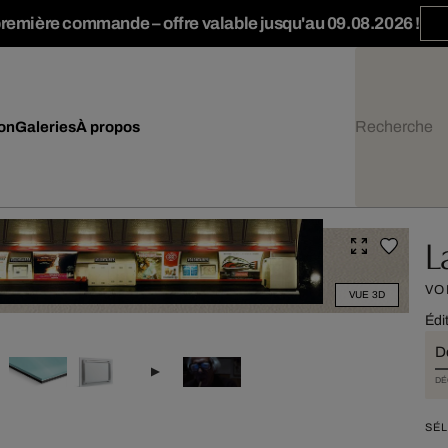
première commande – offre valable jusqu'au 09.08.2026 !
ion
Galeries
À propos
L
VO
VUE 3D
Édi
D
DÉ
SÉL