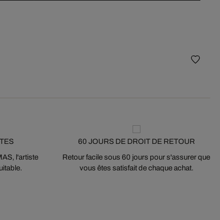
best-
Porte
STES
60 JOURS DE DROIT DE RETOUR
S, l'artiste
Retour facile sous 60 jours pour s'assurer que
itable.
vous êtes satisfait de chaque achat.