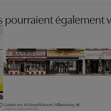
es pourraient également v
Graham Ave. b/t Siegel & Moore, Williamsburg, BK
JAMES & KARLA MURRAY