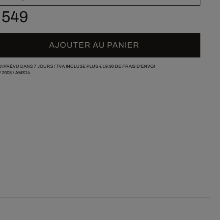
 549
AJOUTER AU PANIER
I PRÉVU DANS 7 JOURS /
TVA INCLUSE PLUS
€ 19,90
DE FRAIS D'ENVOI
/
2008
/
AMS14