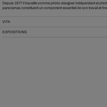
Depuis 1977 il travaille comme photo-designer indépendant et pho
l’ont conduit entre autres en Écosse, en Norvège, au Canada, en Grèce, 
panoramas constituent un component essentiel de son travail et fir
VITA
EXPOSITIONS