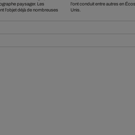
tographe paysager. Les
en Toscane et aux États-
ent l’objet déjà de nombreuses
Unis.