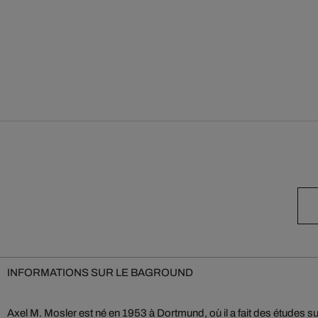
INFORMATIONS SUR LE BAGROUND
Axel M. Mosler est né en 1953 à Dortmund, où il a fait des études 
expositions nationales et internationales. Les longs voyages entrepris