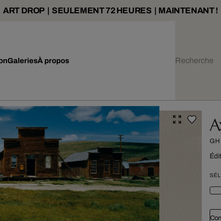
ART DROP | SEULEMENT 72 HEURES | MAINTENANT !
ion
Galeries
À propos
A
GH
Édi
SÉL
Con