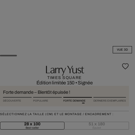
VUE 3D
Larry Yust
TIMES SQUARE
Édition limitée 150
•
Signée
Forte demande – Bientôt épuisée !
DÉCOUVERTE
POPULAIRE
FORTE DEMANDE
DERNIERS EXEMPLAIRES
SÉLECTIONNEZ LA TAILLE (CM) ET LE MONTAGE / ENCADREMENT :
28 x 100
51 x 180
Best-seller
Épuisé