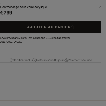
Contrecollage sous verre acrylique
€ 799
AJOUTER AU PANIER
Envoi prévu dans 7 jours /
TVA incluse plus
€ 19,90
de frais d'envoi
2011
/
2012
/
LYU200
Certificat inclus
Retours sous 60 jours
Paiement sécurisé