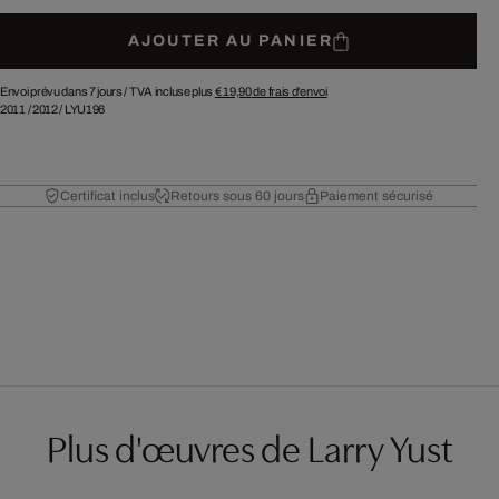
AJOUTER AU PANIER
Envoi prévu dans 7 jours /
TVA incluse plus
€ 19,90
de frais d'envoi
2011
/
2012
/
LYU196
Certificat inclus
Retours sous 60 jours
Paiement sécurisé
Plus d'œuvres de Larry Yust