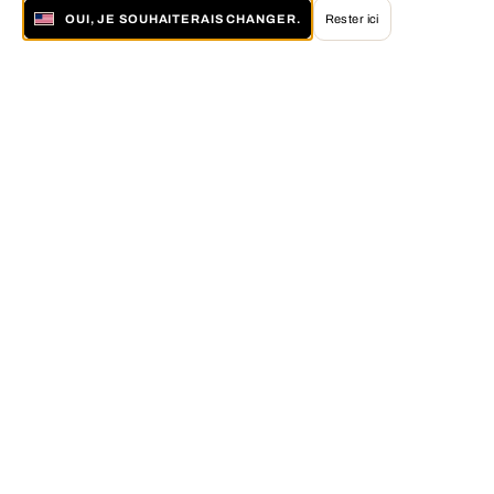
OUI, JE SOUHAITERAIS CHANGER.
Rester ici
À propos de LUMAS