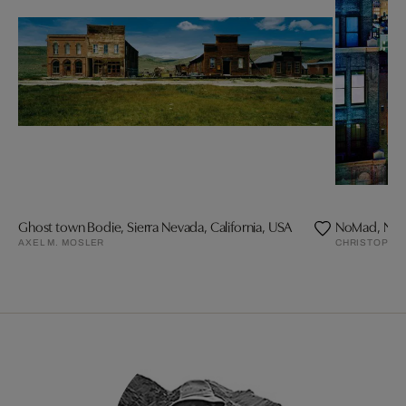
Ghost town Bodie, Sierra Nevada, California, USA
NoMad, New
AXEL M. MOSLER
CHRISTOPHE