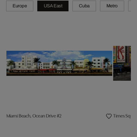
Europe
USA East
Cuba
Metro
A
Miami Beach, Ocean Drive #2
Times Squar