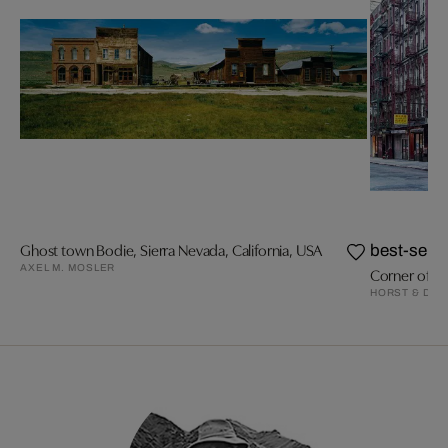
Ghost town Bodie, Sierra Nevada, California, USA
best-selle
AXEL M. MOSLER
Corner of O
HORST & DAN