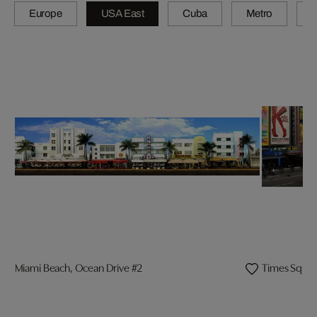
Europe
USA East
Cuba
Metro
A
Miami Beach, Ocean Drive #2
Times Squar