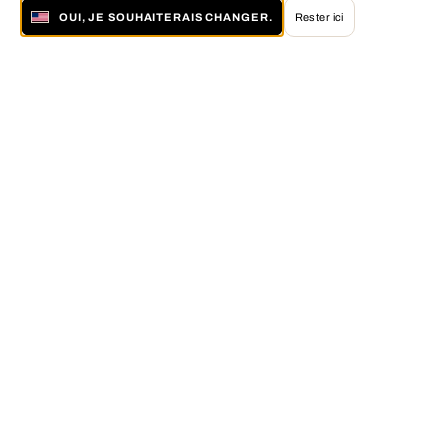
OUI, JE SOUHAITERAIS CHANGER.
Rester ici
À propos de LUMAS