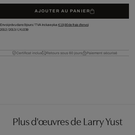
AJOUTER AU PANIER
Envoi prévu dans 9 jours /
TVA incluse plus
€ 19,90
de frais d'envoi
2012
/
2013
/
LYU239
Certificat inclus
Retours sous 60 jours
Paiement sécurisé
Plus d'œuvres de Larry Yust