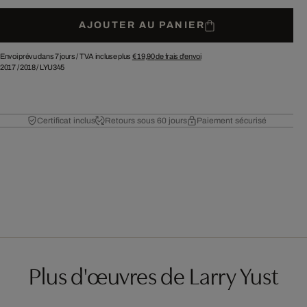
AJOUTER AU PANIER
Envoi prévu dans 7 jours /
TVA incluse plus
€ 19,90
de frais d'envoi
2017
/
2018
/
LYU345
Certificat inclus
Retours sous 60 jours
Paiement sécurisé
Plus d'œuvres de Larry Yust