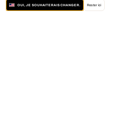
OUI, JE SOUHAITERAIS CHANGER.
Rester ici
À propos de LUMAS