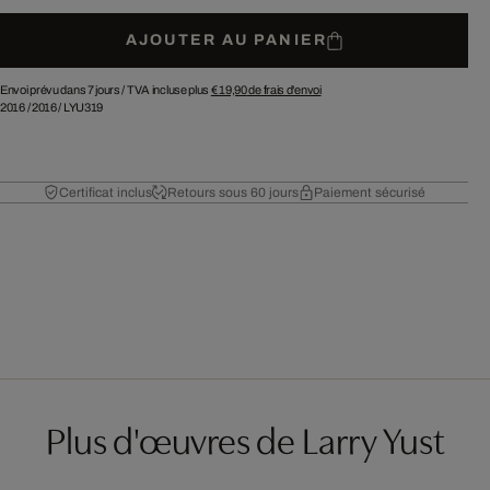
AJOUTER AU PANIER
Envoi prévu dans 7 jours /
TVA incluse plus
€ 19,90
de frais d'envoi
2016
/
2016
/
LYU319
Certificat inclus
Retours sous 60 jours
Paiement sécurisé
Plus d'œuvres de Larry Yust