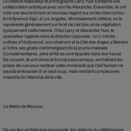
Le célèbre réalisateur et photographe Larry Yust a entamé une
collaboration artistique avec son fils Alexander. Ensemble, ils ont
créé une œuvre livrant un nouveau regard sur un lieu bien connu :
le Hollywood Sign, à Los Angeles. Mondialement célèbre, on le
représente généralement sur fond de ciel bleu et de végétation
typiquement californienne. Chez Larry et Alexander Yust, le
spectateur regarde dans la direction opposée : on y voit les
collines d’Hollywood, son réservoir et la Cité des Anges s’étendre
à l’infini, ses gratte-ciel émergeant de la brume matinale.
Complémentaires, père et fils se sont épaulés dans leur travail.
De concert, ils ont choisi le format panoramique, enchaînant les
prises de vue pour restituer cette immensité que l’œil humain ne
saurait embrasser d’un seul coup, mais rendant compte avec
maestria de l’étendue de la ville.
Le Métro de Moscou
De par leur architecture imposante, les stations du célébrissime