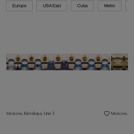
Europe
USA East
Cuba
Metro
A
Moscow, Kievskaya, Line 3
Moscow, Pave