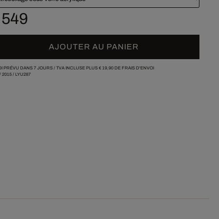
 549
AJOUTER AU PANIER
I PRÉVU DANS 7 JOURS /
TVA INCLUSE PLUS
€ 19,90
DE FRAIS D'ENVOI
/
2015
/
LYU287