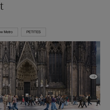
t
w Metro
PETITES