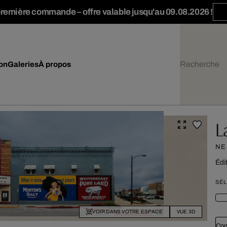
première commande – offre valable jusqu'au 09.08.2026 !
ion
Galeries
À propos
L
NE
Édi
SÉL
VOIR DANS VOTRE ESPACE
VUE 3D
Con