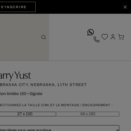
S'INSCRIRE
whatsApp
arry Yust
BRASKA CITY, NEBRASKA, 11TH STREET
tion limitée 150
•
Signée
ECTIONNEZ LA TAILLE (CM) ET LE MONTAGE / ENCADREMENT :
27 x 100
48 x 180
trecollage sous verre acrylique