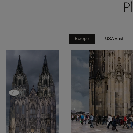
P
Europe
USA East