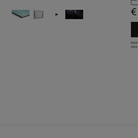
€
ENVO
2014