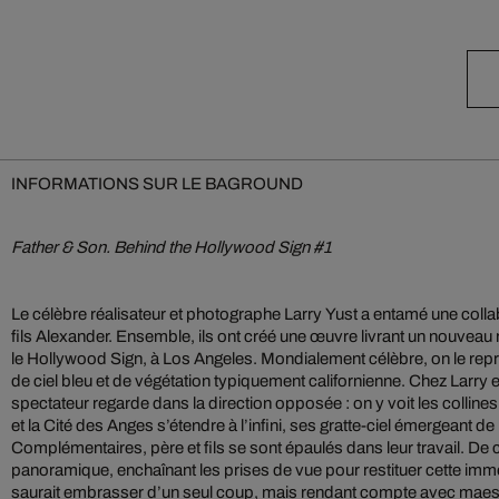
INFORMATIONS SUR LE BAGROUND
Father & Son. Behind the Hollywood Sign #1
Le célèbre réalisateur et photographe Larry Yust a entamé une colla
fils Alexander. Ensemble, ils ont créé une œuvre livrant un nouveau r
le Hollywood Sign, à Los Angeles. Mondialement célèbre, on le rep
de ciel bleu et de végétation typiquement californienne. Chez Larry e
spectateur regarde dans la direction opposée : on y voit les collin
et la Cité des Anges s’étendre à l’infini, ses gratte-ciel émergeant d
Complémentaires, père et fils se sont épaulés dans leur travail. De co
panoramique, enchaînant les prises de vue pour restituer cette imm
saurait embrasser d’un seul coup, mais rendant compte avec maestria