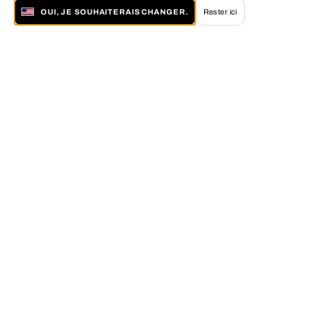
OUI, JE SOUHAITERAIS CHANGER.
Rester ici
À propos de LUMAS