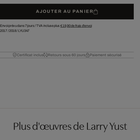
AJOUTER AU PANIER
Envoi prévu dans 7 jours /
TVA incluse plus
€ 19,90
de frais d'envoi
2017
/
2018
/
LYU347
Certificat inclus
Retours sous 60 jours
Paiement sécurisé
Plus d'œuvres de Larry Yust