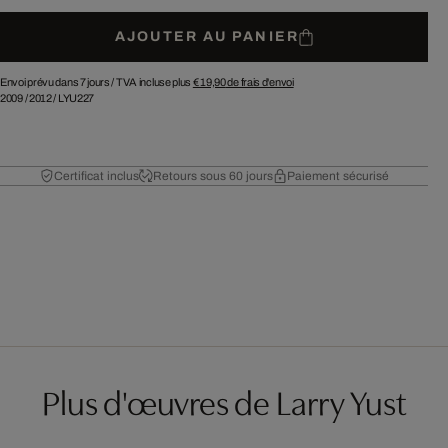
AJOUTER AU PANIER
Envoi prévu dans 7 jours /
TVA incluse plus
€ 19,90
de frais d'envoi
2009
/
2012
/
LYU227
Certificat inclus
Retours sous 60 jours
Paiement sécurisé
Plus d'œuvres de Larry Yust