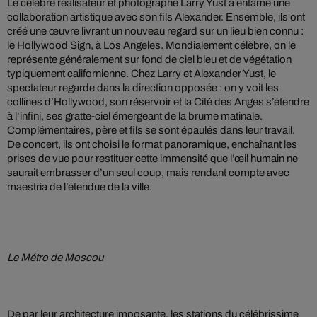
Le célèbre réalisateur et photographe Larry Yust a entamé une
collaboration artistique avec son fils Alexander. Ensemble, ils ont
créé une œuvre livrant un nouveau regard sur un lieu bien connu :
le Hollywood Sign, à Los Angeles. Mondialement célèbre, on le
représente généralement sur fond de ciel bleu et de végétation
typiquement californienne. Chez Larry et Alexander Yust, le
spectateur regarde dans la direction opposée : on y voit les
collines d’Hollywood, son réservoir et la Cité des Anges s’étendre
à l’infini, ses gratte-ciel émergeant de la brume matinale.
Complémentaires, père et fils se sont épaulés dans leur travail.
De concert, ils ont choisi le format panoramique, enchaînant les
prises de vue pour restituer cette immensité que l’œil humain ne
saurait embrasser d’un seul coup, mais rendant compte avec
maestria de l’étendue de la ville.
Le Métro de Moscou
De par leur architecture imposante, les stations du célébrissime