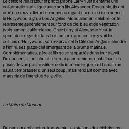
Le célèbre réalisateur et photographe Larry Yust a entamé une
collaboration artistique avec son fils Alexander. Ensemble, ils ont
créé une œuvre livrant un nouveau regard sur un lieu bien connu :
le Hollywood Sign, à Los Angeles. Mondialement célèbre, on le
représente généralement sur fond de ciel bleu et de végétation
typiquement californienne. Chez Larry et Alexander Yust, le
spectateur regarde dans la direction opposée : on y voit les
collines d’Hollywood, son réservoir et la Cité des Anges s’étendre
à l’infini, ses gratte-ciel émergeant de la brume matinale.
Complémentaires, père et fils se sont épaulés dans leur travail.
De concert, ils ont choisi le format panoramique, enchaînant les
prises de vue pour restituer cette immensité que l’œil humain ne
saurait embrasser d’un seul coup, mais rendant compte avec
maestria de l’étendue de la ville.
Le Métro de Moscou
De par leur architecture imposante, les stations du célébrissime