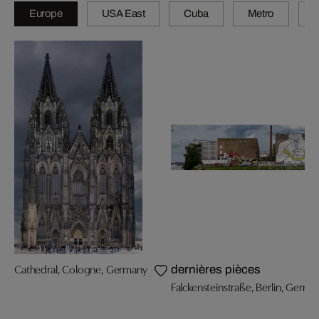
Europe
USA East
Cuba
Metro
A
Cathedral, Cologne, Germany
dernières pièces
Falckensteinstraße, Berlin, Germa