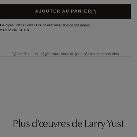
AJOUTER AU PANIER
Envoi prévu dans 7 jours /
TVA incluse plus
€ 19,90
de frais d'envoi
2009
/
2010
/
LYU130
Certificat inclus
Retours sous 60 jours
Paiement sécurisé
Plus d'œuvres de Larry Yust