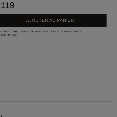
 119
AJOUTER AU PANIER
I PRÉVU DANS 7 JOURS /
TVA INCLUSE PLUS
€ 9,90
DE FRAIS D'ENVOI
/
2020
/
LYU403