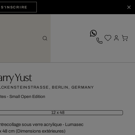
S'INSCRIRE
whatsApp
arry Yust
LCKENSTEINSTRASSE, BERLIN, GERMANY
ites - Small Open Edition
12 x 48
trecollage sous verre acrylique - Lumasec
x 48 cm (Dimensions extérieures)