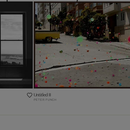
Untitled II
PETER FUNCH