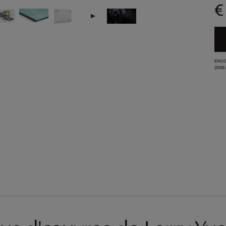
€
ENVO
2009