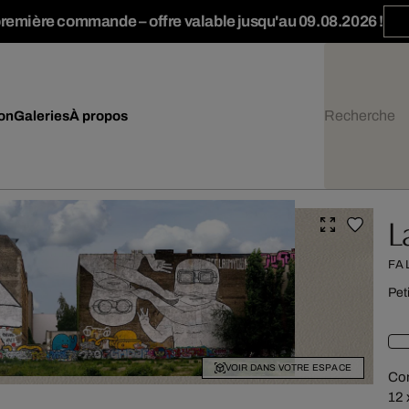
première commande – offre valable jusqu'au 09.08.2026 !
ion
Galeries
À propos
L
FA
Pet
VOIR DANS VOTRE ESPACE
Con
12 