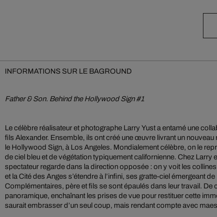
INFORMATIONS SUR LE BAGROUND
Father & Son. Behind the Hollywood Sign #1
Le célèbre réalisateur et photographe Larry Yust a entamé une colla
fils Alexander. Ensemble, ils ont créé une œuvre livrant un nouveau r
le Hollywood Sign, à Los Angeles. Mondialement célèbre, on le rep
de ciel bleu et de végétation typiquement californienne. Chez Larry e
spectateur regarde dans la direction opposée : on y voit les collin
et la Cité des Anges s’étendre à l’infini, ses gratte-ciel émergeant d
Complémentaires, père et fils se sont épaulés dans leur travail. De co
panoramique, enchaînant les prises de vue pour restituer cette imm
saurait embrasser d’un seul coup, mais rendant compte avec maestria