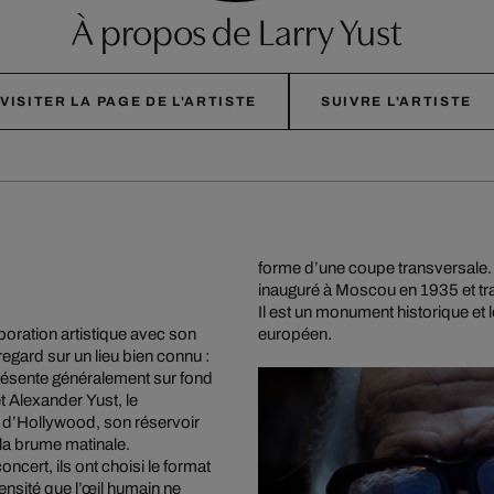
À propos de Larry Yust
VISITER LA PAGE DE L'ARTISTE
SUIVRE L'ARTISTE
forme d’une coupe transversale. C
inauguré à Moscou en 1935 et tr
Il est un monument historique et 
boration artistique avec son
européen.
egard sur un lieu bien connu :
résente généralement sur fond
t Alexander Yust, le
es d’Hollywood, son réservoir
e la brume matinale.
ncert, ils ont choisi le format
ensité que l’œil humain ne