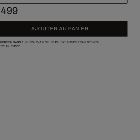
 499
AJOUTER AU PANIER
I PRÉVU DANS 7 JOURS /
TVA INCLUSE PLUS
€ 19,90
DE FRAIS D'ENVOI
/
2019
/
LYU357