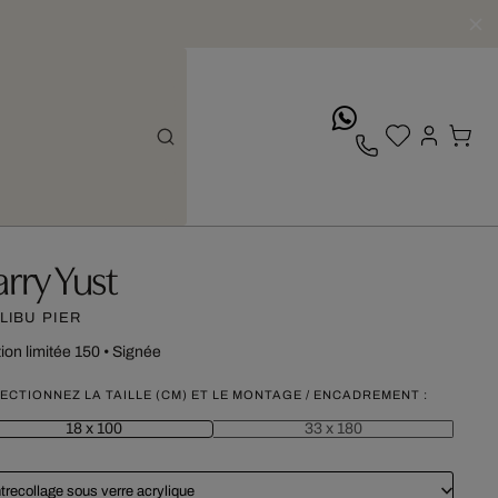
whatsApp
arry Yust
LIBU PIER
tion limitée 150
•
Signée
ECTIONNEZ LA TAILLE (CM) ET LE MONTAGE / ENCADREMENT :
18 x 100
33 x 180
trecollage sous verre acrylique