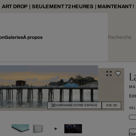
ART DROP | SEULEMENT 72 HEURES | MAINTENANT !
ion
Galeries
À propos
L
MA
Édi
VOIR DANS VOTRE ESPACE
VUE 3D
SÉL
Con