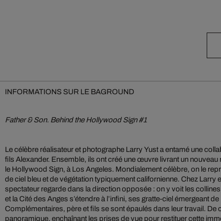
INFORMATIONS SUR LE BAGROUND
Father & Son. Behind the Hollywood Sign #1
Le célèbre réalisateur et photographe Larry Yust a entamé une colla
fils Alexander. Ensemble, ils ont créé une œuvre livrant un nouveau r
le Hollywood Sign, à Los Angeles. Mondialement célèbre, on le rep
de ciel bleu et de végétation typiquement californienne. Chez Larry e
spectateur regarde dans la direction opposée : on y voit les collin
et la Cité des Anges s’étendre à l’infini, ses gratte-ciel émergeant d
Complémentaires, père et fils se sont épaulés dans leur travail. De co
panoramique, enchaînant les prises de vue pour restituer cette imm