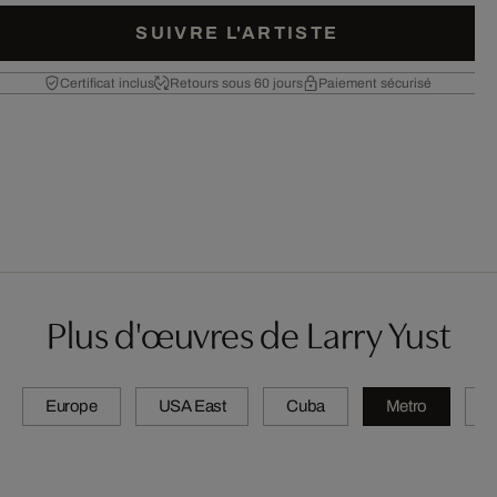
SUIVRE L'ARTISTE
Certificat inclus
Retours sous 60 jours
Paiement sécurisé
Plus d'œuvres de Larry Yust
Europe
USA East
Cuba
Metro
A