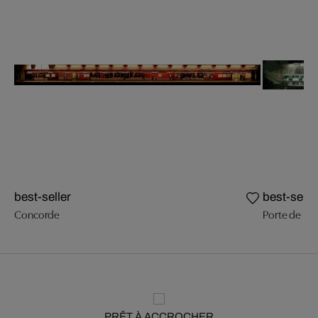
best-seller
best-selle
Concorde
Porte de Mon
PRÊT À ACCROCHER