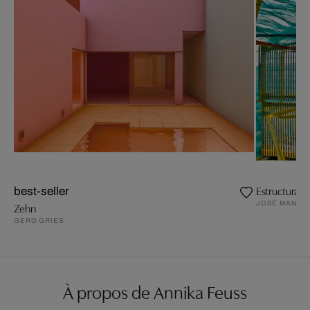
Estructura 1
best-seller
JOSÉ MANUE
Zehn
GERO GRIES
À propos de Annika Feuss