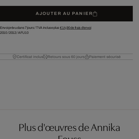
AJOUTER AU PANIER
Envoi prévu dans 7 jours /
TVA incluse plus
€ 14,90
de frais d'envoi
2010
/
2012
/
AFU10
Certificat inclus
Retours sous 60 jours
Paiement sécurisé
Plus d'œuvres de Annika
Feuss