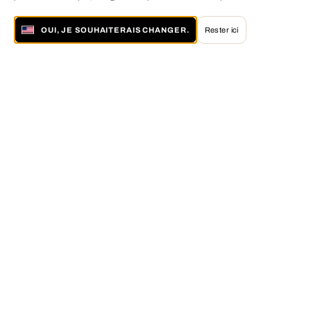
OUI, JE SOUHAITERAIS CHANGER.
Rester ici
À propos de LUMAS