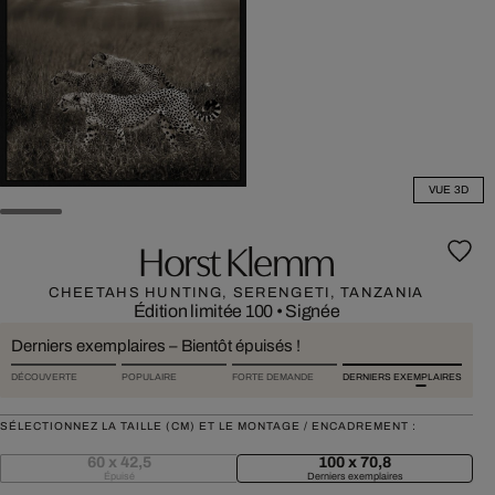
VUE 3D
Horst Klemm
CHEETAHS HUNTING, SERENGETI, TANZANIA
Édition limitée 100
•
Signée
Derniers exemplaires – Bientôt épuisés !
DÉCOUVERTE
POPULAIRE
FORTE DEMANDE
DERNIERS EXEMPLAIRES
SÉLECTIONNEZ LA TAILLE (CM) ET LE MONTAGE / ENCADREMENT :
60 x 42,5
100 x 70,8
Épuisé
Derniers exemplaires