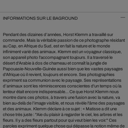
INFORMATIONS SUR LE BAGROUND
Pendant des dizaines d’années, Horst Klemm a travaillé sur
commande. Mais la véritable passion de ce photographe résidant
au Cap, en Afrique du Sud, est en fait la nature et le monde
infiniment varié des animaux. Klemm est un voyageur classique,
son appareil photo l'accompagnant toujours. Il a traversé le
désert d'Arabie à dos de chameau et connaît la jungle de
Papouasie-Nouvelle-Guinée aussi bien que les vastes paysages
d'Afrique où il revient, toujours et encore. Ses photographies
expriment sa communion avec le paysage. Ses représentations
d’animaux sont les réminiscences conscientes d'un temps où la
lenteur était encore indispensable... Ce que Horst Klemm nous
montre dans ces photos, à travers une fusion avec la nature, va
bien au-delà de l’image visible, et nous révèle l'âme des paysages
et des animaux. Klemm déclare à ce sujet : « Matisse a dit une
chose très juste : "Aie du plaisir à regarder le ciel, les arbres et les
fleurs. Il y a des fleurs partout pour qui veut bien les voir." Ces
paroles expriment quelque chose qui dépasse la notion même de