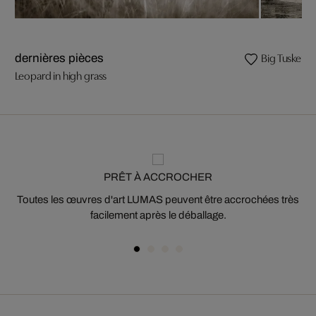
Big Tusker E
dernières pièces
Leopard in high grass
PRÊT À ACCROCHER
Toutes les œuvres d'art LUMAS peuvent être accrochées très
facilement après le déballage.