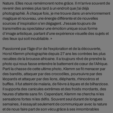
Nature. Elles nous remémorent notre grâce. Il m'arrive souvent de
revenir des années plus tard à un endroit que j'ai déjà
photographié. À chaque fois, je me trouve dans un environnement
magique et nouveau, une énergie différente et de nouvelles
sources d’inspiration s’en dégagent. J'essaie toujours de
transmettre au spectateur une émotion unique sous forme
d’image artistique, partant d'une expérience visuelle des sujets et
des lieux qui soit inoubliable. »
Passionné par l'âge d'or de l'exploration et de la découverte,
Horst Klemm photographie depuis 27 ans les contrées les plus
reculées de la brousse africaine. Il a toujours rêvé de prendre la
photo qui nous fasse entendre le battement de cœur de l’Afrique.
Parti la chasse de cette ultime photo, Klemm se fit menacer par
des bandits, attaquer par des crocodiles, poursuivre par des
léopards et attaquer par des lions, éléphants, rhinocéros et
buffles. Il fut atteint de malaria, de fièvre à tiques et de bilharziose.
Il supporta des canicules extrêmes et des froids mordants, des
heures d'attente sans fin. Cependant, Klemm ne chercha ni les
sensations fortes ni les défis. Souvent seul durant de longues
semaines, il essayait seulement de communiquer avec la nature
et de nous faire part de son vécu grâce à ses innombrables