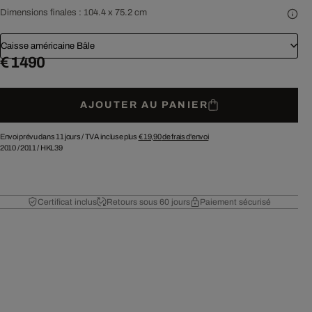
Dimensions finales :
104.4 x 75.2 cm
Caisse américaine Bâle
€ 1 490
AJOUTER AU PANIER
Envoi prévu dans 11 jours /
TVA incluse plus
€ 19,90
de frais d'envoi
2010
/
2011
/
HKL39
Certificat inclus
Retours sous 60 jours
Paiement sécurisé