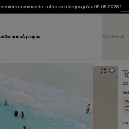
première commande – offre valable jusqu'au 09.08.2026 !
ion
Galeries
À propos
T
CO
Édi
F
DÉ
SÉL