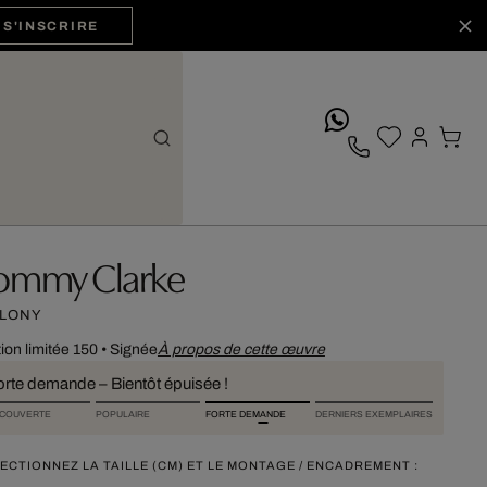
S'INSCRIRE
whatsApp
ommy Clarke
LONY
tion limitée 150
•
Signée
À propos de cette œuvre
orte demande – Bientôt épuisée !
COUVERTE
POPULAIRE
FORTE DEMANDE
DERNIERS EXEMPLAIRES
ECTIONNEZ LA TAILLE (CM) ET LE MONTAGE / ENCADREMENT :