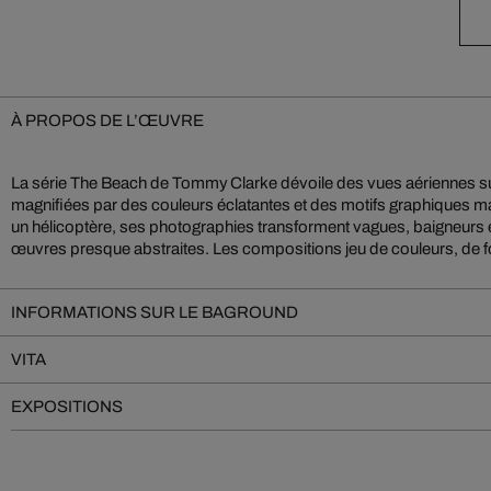
À PROPOS DE L’ŒUVRE
La série The Beach de Tommy Clarke dévoile des vues aériennes s
paraissent à la fois familières et étrangères, invitant à la contempla
magnifiées par des couleurs éclatantes et des motifs graphiques 
Clarke redéfinit notre relation à l’eau et à la terre, offrant une ody
un hélicoptère, ses photographies transforment vagues, baigneurs e
œuvres presque abstraites. Les compositions jeu de couleurs, de f
INFORMATIONS SUR LE BAGROUND
VITA
EXPOSITIONS