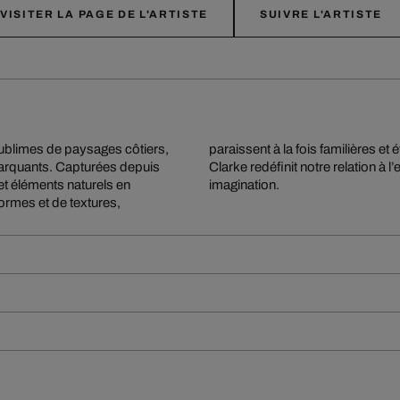
VISITER LA PAGE DE L'ARTISTE
SUIVRE L'ARTISTE
ublimes de paysages côtiers,
tion. Le point de vue aérien de
marquants. Capturées depuis
ssée poétique entre réalité et
t éléments naturels en
imagination.
ormes et de textures,