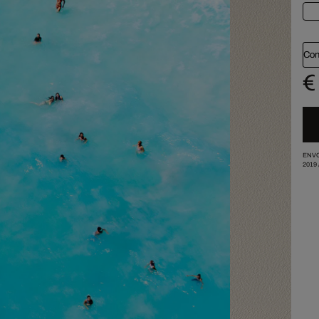
Con
€
ENVO
2019