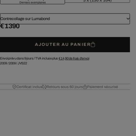
3 x (130 x 104)
Derniers exemplaires
Contrecollage sur Lumabond
€ 1 390
AJOUTER AU PANIER
Envoi prévu dans 9 jours /
TVA incluse plus
€ 14,90
de frais d'envoi
2009
/
2009
/
JVS22
Certificat inclus
Retours sous 60 jours
Paiement sécurisé