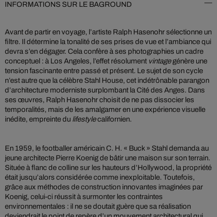
INFORMATIONS SUR LE BAGROUND
Avant de partir en voyage, l’artiste Ralph Hasenohr sélectionne un
filtre. Il détermine la tonalité de ses prises de vue et l’ambiance qui
devra s’en dégager. Cela confère à ses photographies un cadre
conceptuel : à Los Angeles, l’effet résolument
vintage
génère une
tension fascinante entre passé et présent. Le sujet de son cycle
n’est autre que la célèbre Stahl House, cet indétrônable parangon
d’architecture moderniste surplombant la Cité des Anges. Dans
ses œuvres, Ralph Hasenohr choisit de ne pas dissocier les
temporalités, mais de les amalgamer en une expérience visuelle
inédite, empreinte du
lifestyle
californien.
En 1959, le footballer américain C. H. « Buck » Stahl demanda au
jeune architecte Pierre Koenig de bâtir une maison sur son terrain.
Située à flanc de colline sur les hauteurs d’Hollywood, la propriété
était jusqu’alors considérée comme inexploitable. Toutefois,
grâce aux méthodes de construction innovantes imaginées par
Koenig, celui-ci réussit à surmonter les contraintes
environnementales : il ne se doutait guère que sa réalisation
deviendrait le point de repère d’un mouvement architectural qui,