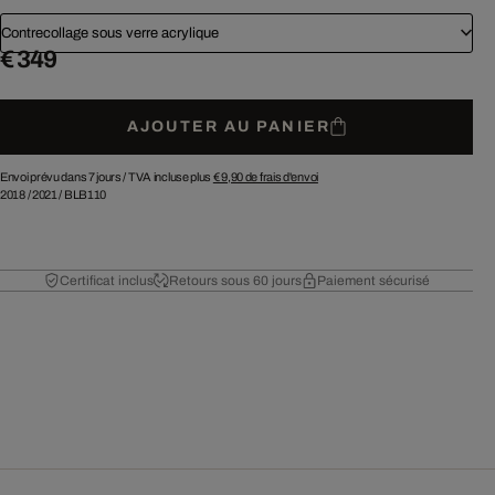
Contrecollage sous verre acrylique
€ 349
AJOUTER AU PANIER
Envoi prévu dans 7 jours /
TVA incluse plus
€ 9,90
de frais d'envoi
2018
/
2021
/
BLB110
Certificat inclus
Retours sous 60 jours
Paiement sécurisé