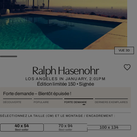
VUE 3D
Ralph Hasenohr
LOS ANGELES IN JANUARY, 2:01PM
Édition limitée 150
•
Signée
Forte demande – Bientôt épuisée !
DÉCOUVERTE
POPULAIRE
FORTE DEMANDE
DERNIERS EXEMPLAIRES
SÉLECTIONNEZ LA TAILLE (CM) ET LE MONTAGE / ENCADREMENT :
40 x 54
70 x 94
100 x 134
Best-seller
Best-seller