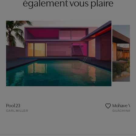
également vous plaire
Pool 23
Mohave Vall
CARL MILLER
GUACHINART