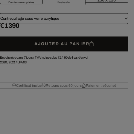
150 x 120
Derniers exemplaires
Best-seller
Contrecollage sous verre acrylique
€ 1 390
AJOUTER AU PANIER
Envoi prévu dans 7 jours /
TVA incluse plus
€ 14,90
de frais d'envoi
2020
/
2021
/
LFA03
Certificat inclus
Retours sous 60 jours
Paiement sécurisé