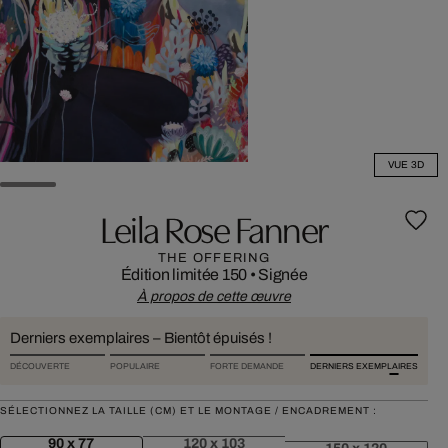
VUE 3D
Leila Rose Fanner
THE OFFERING
Édition limitée 150
•
Signée
À propos de cette œuvre
Derniers exemplaires – Bientôt épuisés !
DÉCOUVERTE
POPULAIRE
FORTE DEMANDE
DERNIERS EXEMPLAIRES
SÉLECTIONNEZ LA TAILLE (CM) ET LE MONTAGE / ENCADREMENT :
90 x 77
120 x 103