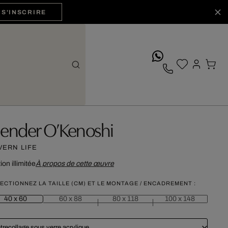
S'INSCRIRE
whatsApp
lender O’Kenoshi
VERN LIFE
ion illimitée
À propos de cette œuvre
ECTIONNEZ LA TAILLE (CM) ET LE MONTAGE / ENCADREMENT :
40 x 60
60 x 88
80 x 118
100 x 148
trecollage sous verre acrylique