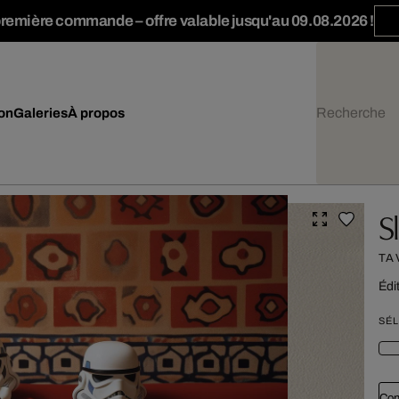
première commande – offre valable jusqu'au 09.08.2026 !
ion
Galeries
À propos
S
TA
Édit
SÉL
Con