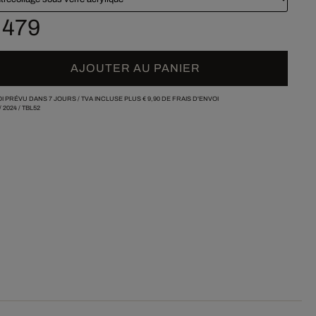
 479
AJOUTER AU PANIER
I PRÉVU DANS 7 JOURS /
TVA INCLUSE PLUS
€ 9,90
DE FRAIS D'ENVOI
/
2024
/
TBL52