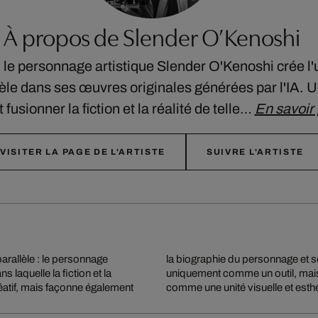
À propos de Slender O’Kenoshi
le personnage artistique Slender O'Kenoshi crée l'u
lèle dans ses œuvres originales générées par l'IA. 
it fusionner la fiction et la réalité de telle…
En savoir 
VISITER LA PAGE DE L'ARTISTE
SUIVRE L'ARTISTE
arallèle : le personnage
oshi n'utilise pas l'IA
 laquelle la fiction et la
de fictif qui se déploie
éatif, mais façonne également
comme une unité visuelle et esth