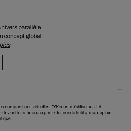
nivers parallèle
Un concept global
plus
étique.