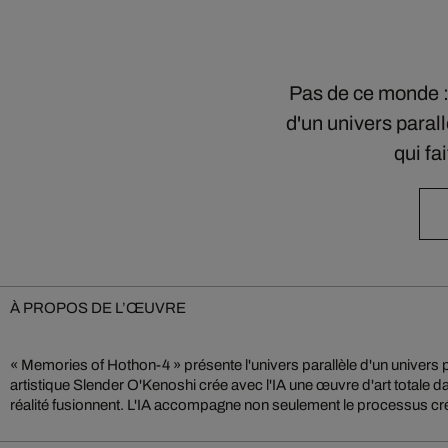
Pas de ce monde : 
d'un univers paral
qui fa
À PROPOS DE L’ŒUVRE
« Memories of Hothon-4 » présente l'univers parallèle d'un univers p
la biographie du personnage et ses compositions virtuelles. O'Ken
artistique Slender O'Kenoshi crée avec l'IA une œuvre d'art totale dans
uniquement comme un outil, mais devient lui-même une partie du mon
réalité fusionnent. L'IA accompagne non seulement le processus cr