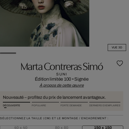
VUE 3D
Marta Contreras Simó
SUNI
Édition limitée 100
•
Signée
À propos de cette œuvre
Nouveauté – profitez du prix de lancement avantageux.
DÉCOUVERTE
POPULAIRE
FORTE DEMANDE
DERNIERS EXEMPLAIRES
SÉLECTIONNEZ LA TAILLE (CM) ET LE MONTAGE / ENCADREMENT :
40 x 40
80 x 80
150 x 150