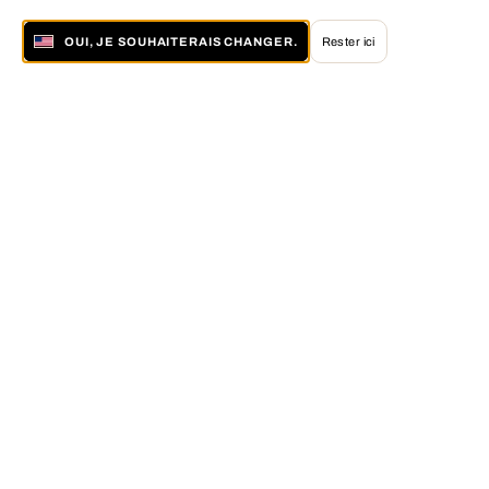
OUI, JE SOUHAITERAIS CHANGER.
Rester ici
À propos de LUMAS