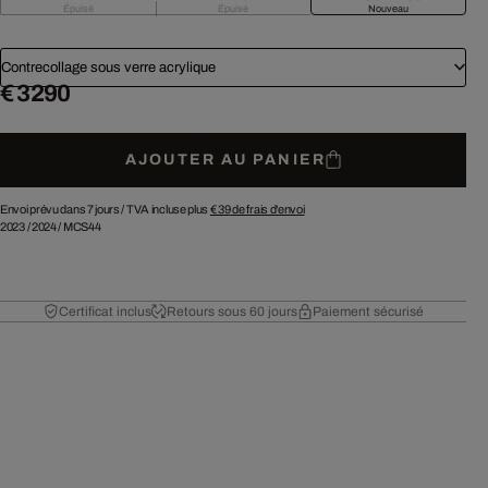
Épuisé
Épuisé
Nouveau
Contrecollage sous verre acrylique
€ 3 290
AJOUTER AU PANIER
Envoi prévu dans 7 jours /
TVA incluse plus
€ 39
de frais d'envoi
2023
/
2024
/
MCS44
Certificat inclus
Retours sous 60 jours
Paiement sécurisé