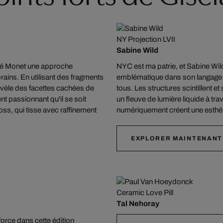
NY Projection LVII
Sabine Wild
dré Monet une approche
NYC est ma patrie, et Sabine Wild
rains. En utilisant des fragments
emblématique dans son langage v
révèle des facettes cachées de
tous. Les structures scintillent e
nt passionnant qu'il se soit
un fleuve de lumière liquide à tr
oss, qui tisse avec raffinement
numériquement créent une esthét
EXPLORER MAINTENANT
Ceramic Love Pill
Tal Nehoray
force dans cette édition