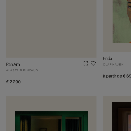
Frida
Pan Am
OLAF HAJEK
ALASTAIR PINCAUD
à partir de € 6
€ 2 290