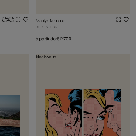
Marilyn Monroe
BERT STERN
à partir de € 2 790
Best-seller