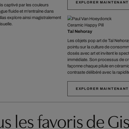
EXPLORER MAINTENANT
uis captivé par les couleurs
logue fluide et m'entraîne dans
Blas explore ainsi magistralement
isuelle.
Ceramic Happy Pill
Tal Nehoray
Les objets pop art de Tal Nehora
pointu sur la culture de consomm
dosés avec art et invitent le spec
immédiate. Son processus de cré
façonne chaque pilule en céramiqu
contraste délibéré avec la rapidité
EXPLORER MAINTENANT
s les favoris de Gi