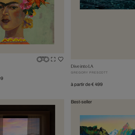
Dive into LA
GREGORY PRESCOTT
99
à partir de € 499
Best-seller