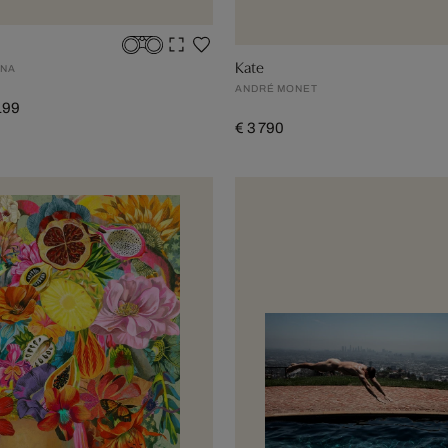
Kate
NNA
ANDRÉ MONET
 199
€ 3 790