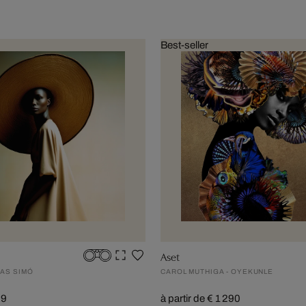
Best-seller
Aset
AS SIMÓ
CAROL MUTHIGA - OYEKUNLE
99
à partir de € 1 290