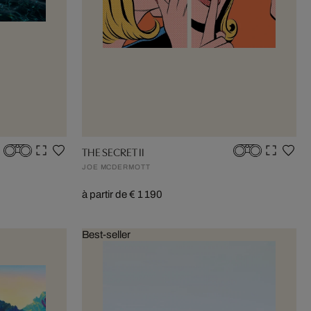
THE SECRET II
JOE MCDERMOTT
à partir de € 1 190
Best-seller