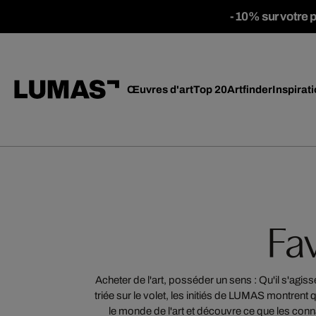
-10% sur votre 
Œuvres d'art
Top 20
Artfinder
Inspirat
Fa
Acheter de l'art, posséder un sens : Qu'il s'agi
triée sur le volet, les initiés de LUMAS montrent 
le monde de l'art et découvre ce que les con