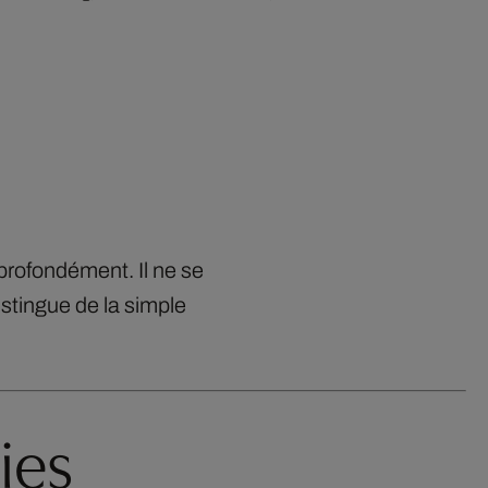
 profondément. Il ne se
istingue de la simple
ies