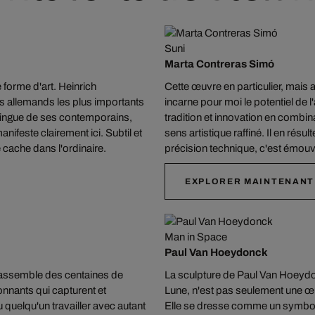
Suni
Marta Contreras Simó
orme d'art. Heinrich
Cette œuvre en particulier, mais au
es allemands les plus importants
incarne pour moi le potentiel de l
stingue de ses contemporains,
tradition et innovation en combin
anifeste clairement ici. Subtil et
sens artistique raffiné. Il en rés
e cache dans l'ordinaire.
précision technique, c'est émou
EXPLORER MAINTENANT
Man in Space
Paul Van Hoeydonck
e assemble des centaines de
La sculpture de Paul Van Hoeydonc
nnants qui capturent et
Lune, n'est pas seulement une œu
u quelqu'un travailler avec autant
Elle se dresse comme un symbole