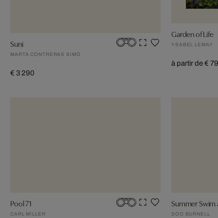
Garden of Life
Suni
YSABEL LEMAY
MARTA CONTRERAS SIMÓ
à partir de € 7
€ 3 290
Pool 71
Summer Swim a
CARL MILLER
SOO BURNELL