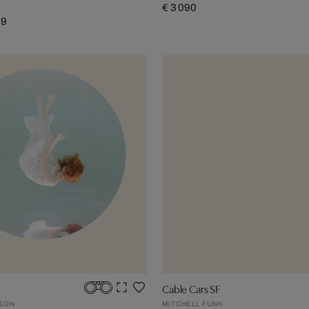
€ 3 090
99
Cable Cars SF
SON
MITCHELL FUNK