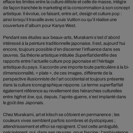
efface les limites entre la culture élitiste et celle de masse, intègre
de façon tranchée le marketing et la consommation à son concept
artistique. Il évolue, ce faisant, entre art, design et culture pop :
ainsi lorsqu’il travaille avec Louis Vuitton ou qu’il réalise une
couverture d’album pour Kanye West.
Pendant ses études aux beaux-arts, Murakami s’est d’abord
intéressé à la peinture traditionnelle japonaise. Il est, aujourd’hui
encore, toujours possible d’en discerner l’influence dans ses
œuvres. Sa théorie artistique intitulée
Superflat
identifie des
rapports entre l’actuelle culture pop japonaise et l’héritage
artistique du pays. Il accorde une importe toute particulière à la bi-
dimensionnalité, « plate », de ces images, différente de la
perspective illusionniste de l’art occidental et toujours présente
dans la culture iconographique nippone. Le terme
superflat
fait
également référence au nivellement des hiérarchies culturelles
entre
high
et
low
, qui, depuis, l’après-guerre, s’est implanté dans
le goût des Japonais.
Chez Murakami, art et kitsch se côtoient en permanence ; les
couleurs vives semblent parfois sombres et dystopiques ;
attendrissement et effroi se rejoignent. C’est cette ambiguïté,
précisément, qui, dans ses œuvres, nous fascine : l’ambivalence