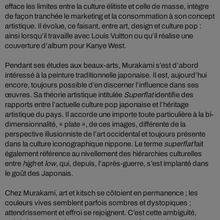
efface les limites entre la culture élitiste et celle de masse, intègre
de façon tranchée le marketing et la consommation à son concept
artistique. Il évolue, ce faisant, entre art, design et culture pop :
ainsi lorsqu’il travaille avec Louis Vuitton ou qu’il réalise une
couverture d’album pour Kanye West.
Pendant ses études aux beaux-arts, Murakami s’est d’abord
intéressé à la peinture traditionnelle japonaise. Il est, aujourd’hui
encore, toujours possible d’en discerner l’influence dans ses
œuvres. Sa théorie artistique intitulée
Superflat
identifie des
rapports entre l’actuelle culture pop japonaise et l’héritage
artistique du pays. Il accorde une importe toute particulière à la bi-
dimensionnalité, « plate », de ces images, différente de la
perspective illusionniste de l’art occidental et toujours présente
dans la culture iconographique nippone. Le terme
superflat
fait
également référence au nivellement des hiérarchies culturelles
entre
high
et
low
, qui, depuis, l’après-guerre, s’est implanté dans
le goût des Japonais.
Chez Murakami, art et kitsch se côtoient en permanence ; les
couleurs vives semblent parfois sombres et dystopiques ;
attendrissement et effroi se rejoignent. C’est cette ambiguïté,