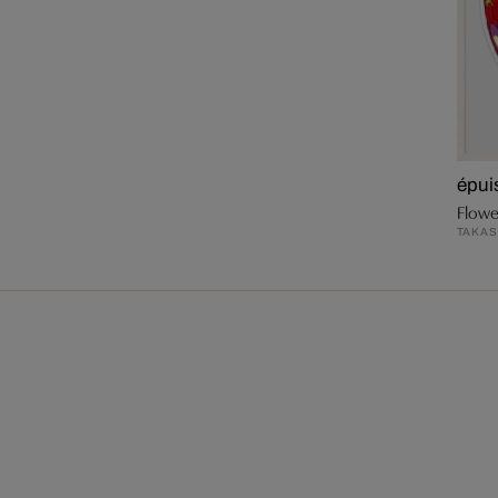
épui
Flowe
TAKAS