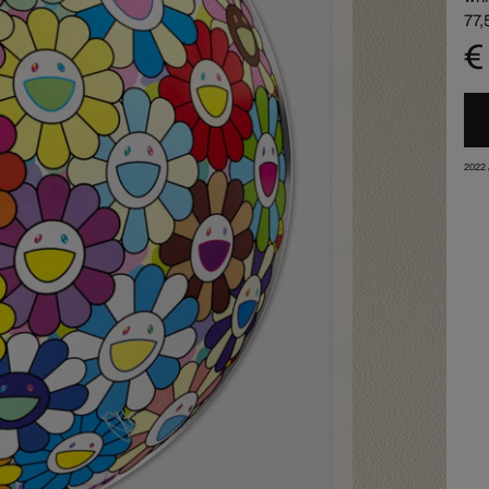
77,
€
2022