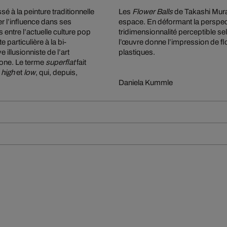
 à la peinture traditionnelle
Les
Flower Balls
de Takashi Muraka
er l’influence dans ses
espace. En déformant la perspec
s entre l’actuelle culture pop
tridimensionnalité perceptible se
 particulière à la bi-
l’œuvre donne l’impression de flo
 illusionniste de l’art
plastiques.
pone. Le terme
superflat
fait
e
high
et
low
, qui, depuis,
Daniela Kummle