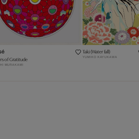
Taki (Water fall)
sé
YUMIKO KAYUKAWA
rs of Gratitude
HI MURAKAMI