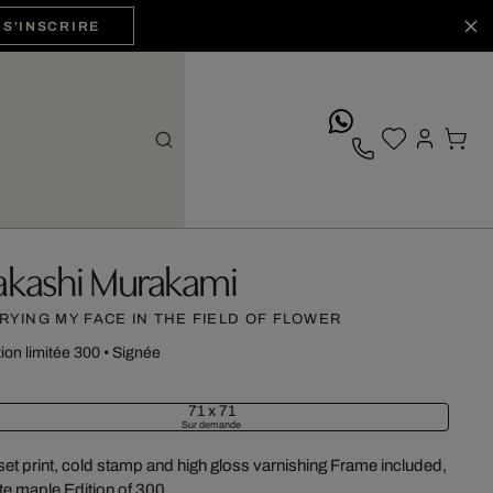
S'INSCRIRE
whatsApp
akashi Murakami
RYING MY FACE IN THE FIELD OF FLOWER
tion limitée 300
•
Signée
71 x 71
Sur demande
set print, cold stamp and high gloss varnishing Frame included,
te maple Edition of 300