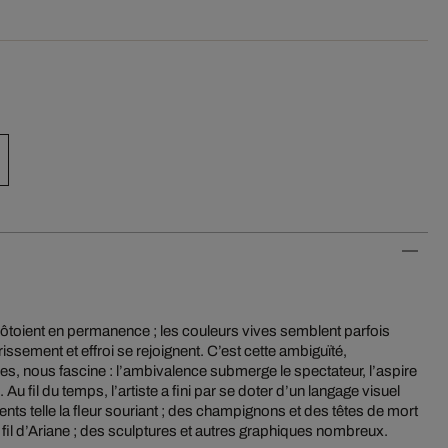
côtoient en permanence ; les couleurs vives semblent parfois
ssement et effroi se rejoignent. C’est cette ambiguïté,
s, nous fascine : l’ambivalence submerge le spectateur, l’aspire
Au fil du temps, l’artiste a fini par se doter d’un langage visuel
rrents telle la fleur souriant ; des champignons et des têtes de mort
il d’Ariane ; des sculptures et autres graphiques nombreux.