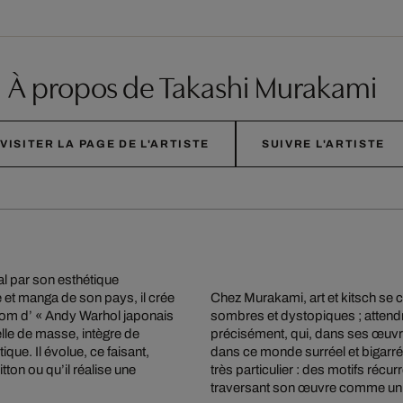
À propos de Takashi Murakami
VISITER LA PAGE DE L'ARTISTE
SUIVRE L'ARTISTE
nal par son esthétique
e et manga de son pays, il crée
Chez Murakami, art et kitsch se 
rnom d’ « Andy Warhol japonais
sombres et dystopiques ; attendri
 celle de masse, intègre de
précisément, qui, dans ses œuvre
que. Il évolue, ce faisant,
dans ce monde surréel et bigarré. 
itton ou qu’il réalise une
très particulier : des motifs récu
traversant son œuvre comme un f