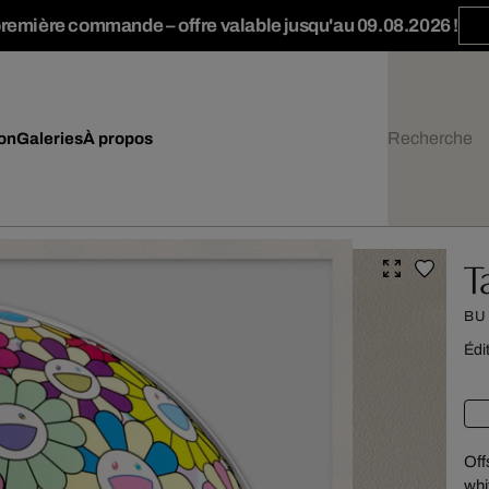
première commande – offre valable jusqu'au 09.08.2026 !
ion
Galeries
À propos
T
BU
Édi
Off
whi