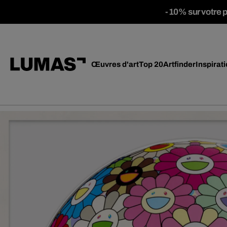
-10% sur votre 
Œuvres d'art
Top 20
Artfinder
Inspirat