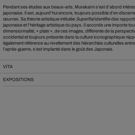
Pendant ses études aux beaux-arts, Murakami s’est d’abord intéressé
japonaise. Il est, aujourd’hui encore, toujours possible d’en discern
œuvres. Sa théorie artistique intitulée
Superflat
identifie des rapport
japonaise et l’héritage artistique du pays. Il accorde une importe toute
dimensionnalité, « plate », de ces images, différente de la perspective
occidental et toujours présente dans la culture iconographique nip
également référence au nivellement des hiérarchies culturelles entr
l’après-guerre, s’est implanté dans le goût des Japonais.
VITA
EXPOSITIONS