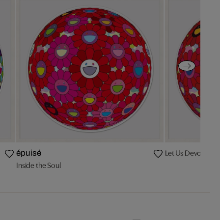
Let Us Devote Ou
épuisé
Inside the Soul