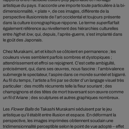
artistique du pays. Il accorde une importe toute particulière à la bi-
dimensionnalité, « plate », de ces images, différente de la
perspective illusionniste de l’art occidental et toujours présente
dans la culture iconographique nippone. Le terme
superflat
fait
également référence au nivellement des hiérarchies culturelles
entre
high
et
low
, qui, depuis, l’après-guerre, s’est implanté dans
le goût des Japonais.
Chez Murakami, art et kitsch se côtoient en permanence ; les
couleurs vives semblent parfois sombres et dystopiques ;
attendrissement et effroi se rejoignent. C’est cette ambiguïté,
précisément, qui, dans ses œuvres, nous fascine : l’ambivalence
submerge le spectateur, l’aspire dans ce monde surréel et bigarré.
Au fil du temps, l’artiste a fini par se doter d’un langage visuel très
particulier : des motifs récurrents telle la fleur souriant ; des
champignons et des têtes de mort traversant son œuvre comme
un fil d’Ariane ; des sculptures et autres graphiques nombreux.
Les
Flower Balls
de Takashi Murakami séduisent par le jeu
artistique qu’il établit entre illusion et espace. En déformant la
perspective, les images imprimées obtiennent soudain une
tridimensionnalité perceptible selon le point de vue adopté – effet